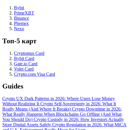
Bybit
PrimeXBT
Binance
Phemex
Nexo
Топ-5 карт
Cryptomus Card
Bybit Card
Gate.io Card
Volet Card
Crypto.com Visa Card
Guides
Crypto UX Dark Patterns in 2026: Where Users Lose Money
Without Realizing It
Crypto Self-Sovereignty in 2026: What It
Really Means (And Where It Breaks)
Crypto Downtime in 2026:
What Really Happens When Blockchains Go Offline (And What
You Should Do)
Crypto Custody in 2026: How Investors Actually
Store Digital Assets Safely
Crypto Regulation in 2026: What MiCA
and U.S. Enforcement Really Mean for Users