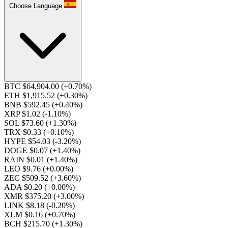
Choose Language
BTC $64,904.00
(+0.70%)
ETH $1,915.52
(+0.30%)
BNB $592.45
(+0.40%)
XRP $1.02
(-1.10%)
SOL $73.60
(+1.30%)
TRX $0.33
(+0.10%)
HYPE $54.03
(-3.20%)
DOGE $0.07
(+1.40%)
RAIN $0.01
(+1.40%)
LEO $9.76
(+0.00%)
ZEC $509.52
(+3.60%)
ADA $0.20
(+0.00%)
XMR $375.20
(+3.00%)
LINK $8.18
(-0.20%)
XLM $0.16
(+0.70%)
BCH $215.70
(+1.30%)