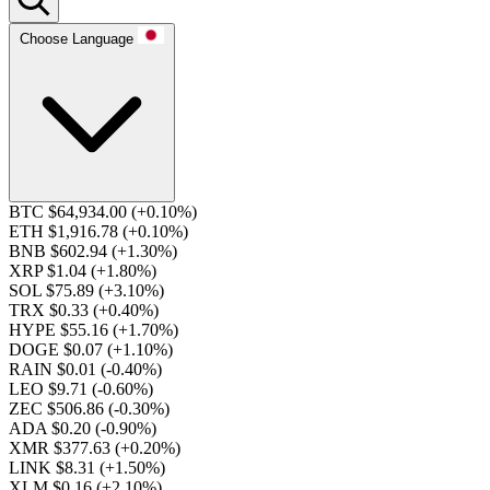
Choose Language
BTC $64,934.00
(+0.10%)
ETH $1,916.78
(+0.10%)
BNB $602.94
(+1.30%)
XRP $1.04
(+1.80%)
SOL $75.89
(+3.10%)
TRX $0.33
(+0.40%)
HYPE $55.16
(+1.70%)
DOGE $0.07
(+1.10%)
RAIN $0.01
(-0.40%)
LEO $9.71
(-0.60%)
ZEC $506.86
(-0.30%)
ADA $0.20
(-0.90%)
XMR $377.63
(+0.20%)
LINK $8.31
(+1.50%)
XLM $0.16
(+2.10%)