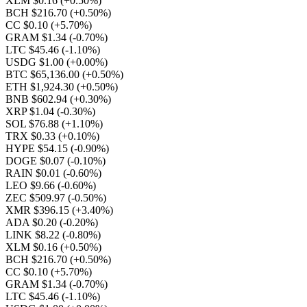
XLM $0.16
(+0.50%)
BCH $216.70
(+0.50%)
CC $0.10
(+5.70%)
GRAM $1.34
(-0.70%)
LTC $45.46
(-1.10%)
USDG $1.00
(+0.00%)
BTC $65,136.00
(+0.50%)
ETH $1,924.30
(+0.50%)
BNB $602.94
(+0.30%)
XRP $1.04
(-0.30%)
SOL $76.88
(+1.10%)
TRX $0.33
(+0.10%)
HYPE $54.15
(-0.90%)
DOGE $0.07
(-0.10%)
RAIN $0.01
(-0.60%)
LEO $9.66
(-0.60%)
ZEC $509.97
(-0.50%)
XMR $396.15
(+3.40%)
ADA $0.20
(-0.20%)
LINK $8.22
(-0.80%)
XLM $0.16
(+0.50%)
BCH $216.70
(+0.50%)
CC $0.10
(+5.70%)
GRAM $1.34
(-0.70%)
LTC $45.46
(-1.10%)