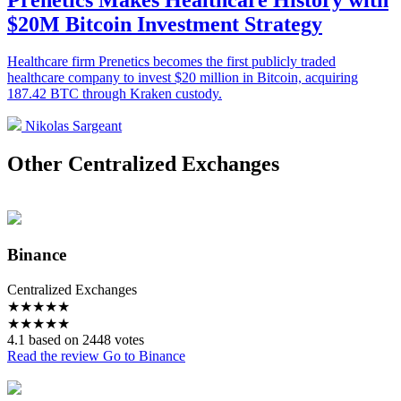
$20M Bitcoin Investment Strategy
Healthcare firm Prenetics becomes the first publicly traded
healthcare company to invest $20 million in Bitcoin, acquiring
187.42 BTC through Kraken custody.
Nikolas Sargeant
Other Centralized Exchanges
Binance
Centralized Exchanges
★
★
★
★
★
★
★
★
★
★
4.1 based on 2448 votes
Read the review
Go to Binance