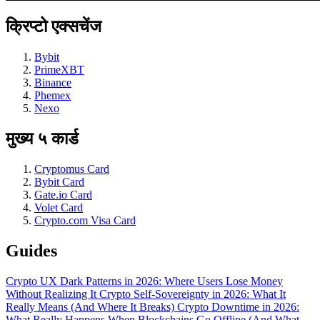
क्रिप्टो एक्सचेंज
Bybit
PrimeXBT
Binance
Phemex
Nexo
मुख्य ५ कार्ड
Cryptomus Card
Bybit Card
Gate.io Card
Volet Card
Crypto.com Visa Card
Guides
Crypto UX Dark Patterns in 2026: Where Users Lose Money
Without Realizing It
Crypto Self-Sovereignty in 2026: What It
Really Means (And Where It Breaks)
Crypto Downtime in 2026:
What Really Happens When Blockchains Go Offline (And What