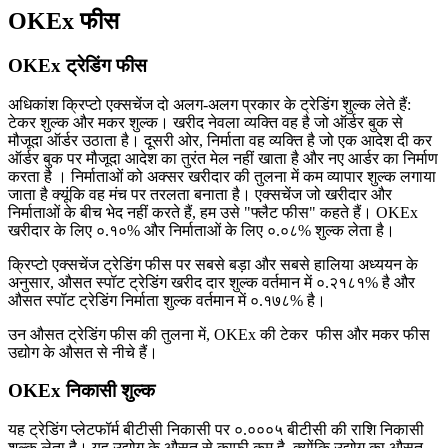
OKEx फीस
OKEx ट्रेडिंग फीस
अधिकांश क्रिप्टो एक्सचेंज दो अलग-अलग प्रकार के ट्रेडिंग शुल्क लेते हैं:
टेकर शुल्क और मकर शुल्क। खरीद नेवला व्यक्ति वह है जो ऑर्डर बुक से
मौजूदा ऑर्डर उठाता है। दूसरी ओर, निर्माता वह व्यक्ति है जो एक आदेश दी कर
ऑर्डर बुक पर मौजूदा आदेश का तुरंत मेल नहीं खाता है और नए आर्डर का निर्माण
करता है । निर्माताओं को अक्सर खरीदार की तुलना में कम व्यापार शुल्क लगाया
जाता है क्यूंकि वह मंच पर तरलता बनाता है। एक्सचेंज जो खरीदार और
निर्माताओं के बीच भेद नहीं करते हैं, हम उसे "फ्लैट फीस" कहते हैं। OKEx
खरीदार के लिए ०.१०% और निर्माताओं के लिए ०.०८% शुल्क लेता है।
क्रिप्टो एक्सचेंज ट्रेडिंग फीस पर सबसे बड़ा और सबसे हालिया अध्ययन के
अनुसार, औसत स्पॉट ट्रेडिंग खरीद दार शुल्क वर्तमान में ०.२१८१% है और
औसत स्पॉट ट्रेडिंग निर्माता शुल्क वर्तमान में ०.१७८% है।
उन औसत ट्रेडिंग फीस की तुलना में, OKEx की टेकर फीस और मकर फीस
उद्योग के औसत से नीचे हैं।
OKEx निकासी शुल्क
यह ट्रेडिंग प्लेटफॉर्म बीटीसी निकासी पर ०.०००५ बीटीसी की राशि निकासी
शुल्क लेता है। यह उद्योग के औसत से काफी कम है, क्योंकि उद्योग का औसत