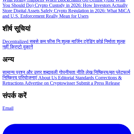
You Should Do)
Crypto Custody in 2026: How Investors Actually
Store Digital Assets Safely
Crypto Regulation in 2026: What MiCA
and U.S. Enforcement Really Mean for Users
शीर्ष सूचियां
Decentralized
सबसे कम फीस
निःशुल्क
मार्जिन ट्रेडिंग
कोई निर्माता शुल्क
नहीं
क्रिप्टो दुकानें
अन्य
सामान्य प्रश्न और उत्तर
शब्दावली
गोपनीयता नीति
लेख
निष्क्रिय/मृत प्लेटफार्म
निष्क्रिय परियोजनाएं
About Us
Editorial Standards
Corrections &
Retractions
Advertise on Cryptowisser
Submit a Press Release
संपर्क करें
Email