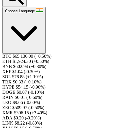
Choose Language
BTC $65,136.00
(+0.50%)
ETH $1,924.30
(+0.50%)
BNB $602.94
(+0.30%)
XRP $1.04
(-0.30%)
SOL $76.88
(+1.10%)
TRX $0.33
(+0.10%)
HYPE $54.15
(-0.90%)
DOGE $0.07
(-0.10%)
RAIN $0.01
(-0.60%)
LEO $9.66
(-0.60%)
ZEC $509.97
(-0.50%)
XMR $396.15
(+3.40%)
ADA $0.20
(-0.20%)
LINK $8.22
(-0.80%)