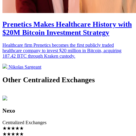
Prenetics Makes Healthcare History with
$20M Bitcoin Investment Strategy
Healthcare firm Prenetics becomes the first publicly traded
healthcare company to invest $20 million in Bitcoin, acquiring
187.42 BTC through Kraken custody.
Nikolas Sargeant
Other Centralized Exchanges
Nexo
Centralized Exchanges
★
★
★
★
★
★
★
★
★
★