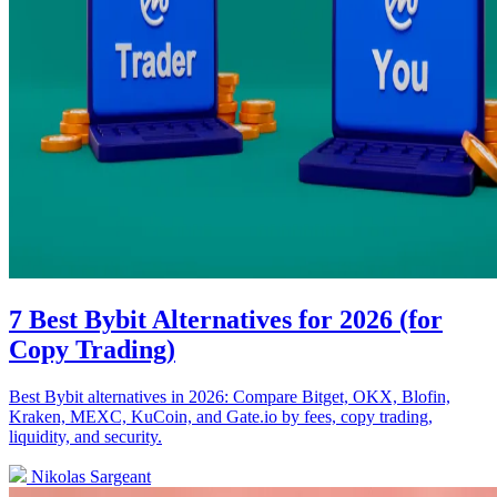
7 Best Bybit Alternatives for 2026 (for
Copy Trading)
Best Bybit alternatives in 2026: Compare Bitget, OKX, Blofin,
Kraken, MEXC, KuCoin, and Gate.io by fees, copy trading,
liquidity, and security.
Nikolas Sargeant