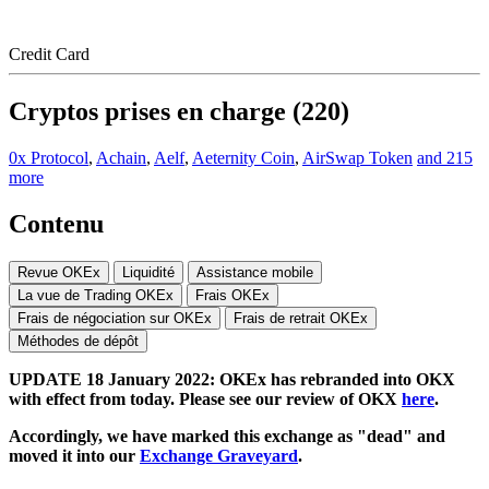
Credit Card
Cryptos prises en charge (220)
0x Protocol
,
Achain
,
Aelf
,
Aeternity Coin
,
AirSwap Token
and 215
more
Contenu
Revue OKEx
Liquidité
Assistance mobile
La vue de Trading OKEx
Frais OKEx
Frais de négociation sur OKEx
Frais de retrait OKEx
Méthodes de dépôt
UPDATE 18 January 2022: OKEx has rebranded into OKX
with effect from today. Please see our review of OKX
here
.
Accordingly, we have marked this exchange as "dead" and
moved it into our
Exchange Graveyard
.