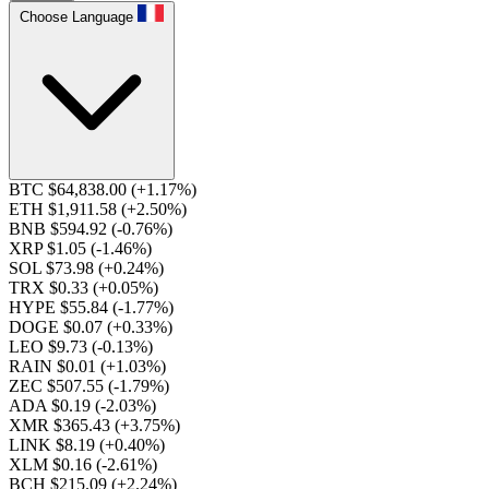
Choose Language
BTC $64,838.00
(+1.17%)
ETH $1,911.58
(+2.50%)
BNB $594.92
(-0.76%)
XRP $1.05
(-1.46%)
SOL $73.98
(+0.24%)
TRX $0.33
(+0.05%)
HYPE $55.84
(-1.77%)
DOGE $0.07
(+0.33%)
LEO $9.73
(-0.13%)
RAIN $0.01
(+1.03%)
ZEC $507.55
(-1.79%)
ADA $0.19
(-2.03%)
XMR $365.43
(+3.75%)
LINK $8.19
(+0.40%)
XLM $0.16
(-2.61%)
BCH $215.09
(+2.24%)