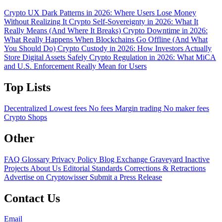
Crypto UX Dark Patterns in 2026: Where Users Lose Money
Without Realizing It
Crypto Self-Sovereignty in 2026: What It
Really Means (And Where It Breaks)
Crypto Downtime in 2026:
What Really Happens When Blockchains Go Offline (And What
You Should Do)
Crypto Custody in 2026: How Investors Actually
Store Digital Assets Safely
Crypto Regulation in 2026: What MiCA
and U.S. Enforcement Really Mean for Users
Top Lists
Decentralized
Lowest fees
No fees
Margin trading
No maker fees
Crypto Shops
Other
FAQ
Glossary
Privacy Policy
Blog
Exchange Graveyard
Inactive
Projects
About Us
Editorial Standards
Corrections & Retractions
Advertise on Cryptowisser
Submit a Press Release
Contact Us
Email