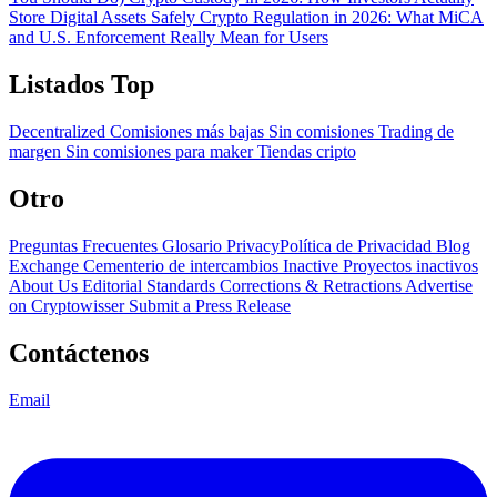
Store Digital Assets Safely
Crypto Regulation in 2026: What MiCA
and U.S. Enforcement Really Mean for Users
Listados Top
Decentralized
Comisiones más bajas
Sin comisiones
Trading de
margen
Sin comisiones para maker
Tiendas cripto
Otro
Preguntas Frecuentes
Glosario
PrivacyPolítica de Privacidad
Blog
Exchange Cementerio de intercambios
Inactive Proyectos inactivos
About Us
Editorial Standards
Corrections & Retractions
Advertise
on Cryptowisser
Submit a Press Release
Contáctenos
Email