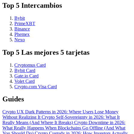
Top 5 Intercambios
Bybit
PrimeXBT
Binance
Phemex
Nexo
Top 5 Las mejores 5 tarjetas
Cryptomus Card
Bybit Card
Gate.io Card
Volet Card
Crypto.com Visa Card
Guides
Crypto UX Dark Patterns in 2026: Where Users Lose Money
Without Realizing It
Crypto Self-Sovereignty in 2026: What It
Really Means (And Where It Breaks)
Crypto Downtime in 2026:
What Really Happens When Blockchains Go Offline (And What
You Should Do)
Crypto Custody in 2026: How Investors Actually