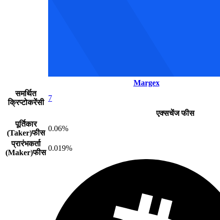
Margex
समर्थित
7
क्रिप्टोकरेंसी
एक्सचेंज फीस
पूर्तिकार
0.06%
(Taker)फीस
प्रारंभकर्ता
0.019%
(Maker)फीस