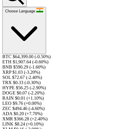
Choose Language
BTC $64,399.00
(-0.50%)
ETH $1,907.64
(-0.60%)
BNB $590.29
(-1.60%)
XRP $1.03
(-3.20%)
SOL $72.67
(-2.40%)
TRX $0.33
(-0.30%)
HYPE $56.25
(-2.90%)
DOGE $0.07
(-2.20%)
RAIN $0.01
(+1.10%)
LEO $9.76
(+0.00%)
ZEC $494.46
(-4.60%)
ADA $0.20
(+7.70%)
XMR $366.28
(+2.40%)
LINK $8.24
(+0.10%)