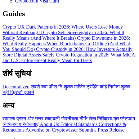
Crypto.com Visa Card
Guides
Crypto UX Dark Patterns in 2026: Where Users Lose Money
Without Realizing It
Crypto Self-Sovereignty in 2026: What It
Really Means (And Where It Breaks)
Crypto Downtime in 2026:
What Really Happens When Blockchains Go Offline (And What
You Should Do)
Crypto Custody in 2026: How Investors Actually
Store Digital Assets Safely
Crypto Regulation in 2026: What MiCA
and U.S. Enforcement Really Mean for Users
शीर्ष सूचियां
Decentralized
सबसे कम फीस
निःशुल्क
मार्जिन ट्रेडिंग
कोई निर्माता शुल्क
नहीं
क्रिप्टो दुकानें
अन्य
सामान्य प्रश्न और उत्तर
शब्दावली
गोपनीयता नीति
लेख
निष्क्रिय/मृत प्लेटफार्म
निष्क्रिय परियोजनाएं
About Us
Editorial Standards
Corrections &
Retractions
Advertise on Cryptowisser
Submit a Press Release