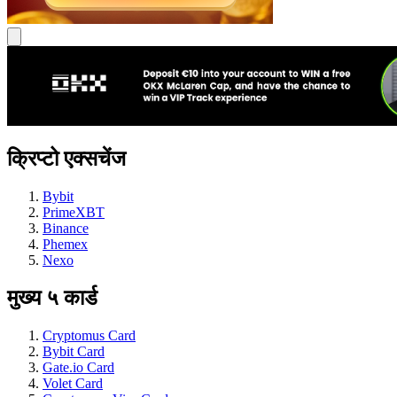
क्रिप्टो एक्सचेंज
Bybit
PrimeXBT
Binance
Phemex
Nexo
मुख्य ५ कार्ड
Cryptomus Card
Bybit Card
Gate.io Card
Volet Card