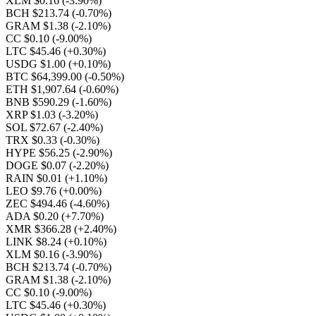
XLM $0.16
(-3.90%)
BCH $213.74
(-0.70%)
GRAM $1.38
(-2.10%)
CC $0.10
(-9.00%)
LTC $45.46
(+0.30%)
USDG $1.00
(+0.10%)
BTC $64,399.00
(-0.50%)
ETH $1,907.64
(-0.60%)
BNB $590.29
(-1.60%)
XRP $1.03
(-3.20%)
SOL $72.67
(-2.40%)
TRX $0.33
(-0.30%)
HYPE $56.25
(-2.90%)
DOGE $0.07
(-2.20%)
RAIN $0.01
(+1.10%)
LEO $9.76
(+0.00%)
ZEC $494.46
(-4.60%)
ADA $0.20
(+7.70%)
XMR $366.28
(+2.40%)
LINK $8.24
(+0.10%)
XLM $0.16
(-3.90%)
BCH $213.74
(-0.70%)
GRAM $1.38
(-2.10%)
CC $0.10
(-9.00%)
LTC $45.46
(+0.30%)