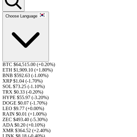
Choose Language
BTC $64,515.00
(+0.20%)
ETH $1,909.10
(+1.80%)
BNB $592.63
(-1.00%)
XRP $1.04
(-1.70%)
SOL $73.25
(-1.10%)
TRX $0.33
(-0.20%)
HYPE $55.97
(-3.20%)
DOGE $0.07
(-1.70%)
LEO $9.77
(+0.00%)
RAIN $0.01
(+1.00%)
ZEC $493.40
(-5.30%)
ADA $0.20
(+0.10%)
XMR $364.52
(+2.40%)
LINK $8.18
(-0.40%)