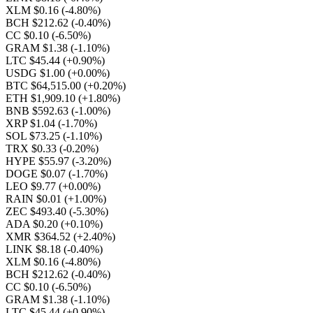
XLM $0.16
(-4.80%)
BCH $212.62
(-0.40%)
CC $0.10
(-6.50%)
GRAM $1.38
(-1.10%)
LTC $45.44
(+0.90%)
USDG $1.00
(+0.00%)
BTC $64,515.00
(+0.20%)
ETH $1,909.10
(+1.80%)
BNB $592.63
(-1.00%)
XRP $1.04
(-1.70%)
SOL $73.25
(-1.10%)
TRX $0.33
(-0.20%)
HYPE $55.97
(-3.20%)
DOGE $0.07
(-1.70%)
LEO $9.77
(+0.00%)
RAIN $0.01
(+1.00%)
ZEC $493.40
(-5.30%)
ADA $0.20
(+0.10%)
XMR $364.52
(+2.40%)
LINK $8.18
(-0.40%)
XLM $0.16
(-4.80%)
BCH $212.62
(-0.40%)
CC $0.10
(-6.50%)
GRAM $1.38
(-1.10%)
LTC $45.44
(+0.90%)