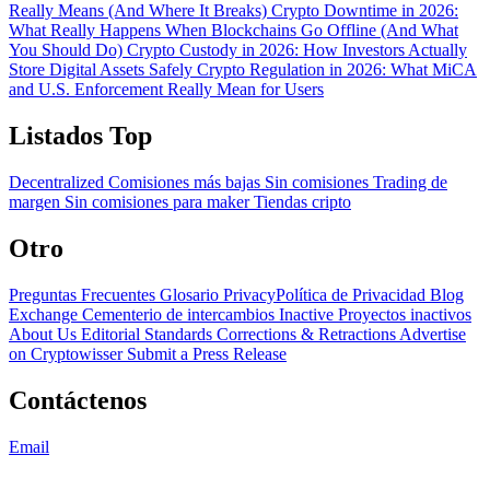
Really Means (And Where It Breaks)
Crypto Downtime in 2026:
What Really Happens When Blockchains Go Offline (And What
You Should Do)
Crypto Custody in 2026: How Investors Actually
Store Digital Assets Safely
Crypto Regulation in 2026: What MiCA
and U.S. Enforcement Really Mean for Users
Listados Top
Decentralized
Comisiones más bajas
Sin comisiones
Trading de
margen
Sin comisiones para maker
Tiendas cripto
Otro
Preguntas Frecuentes
Glosario
PrivacyPolítica de Privacidad
Blog
Exchange Cementerio de intercambios
Inactive Proyectos inactivos
About Us
Editorial Standards
Corrections & Retractions
Advertise
on Cryptowisser
Submit a Press Release
Contáctenos
Email