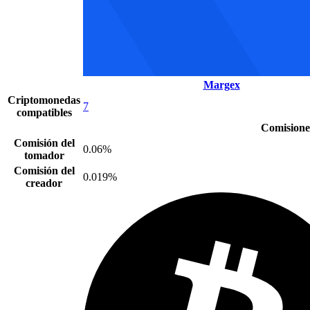
Margex
Criptomonedas
7
compatibles
Comisione
Comisión del
0.06%
tomador
Comisión del
0.019%
creador