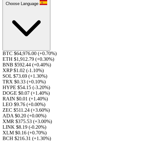
Choose Language
BTC $64,976.00
(+0.70%)
ETH $1,912.79
(+0.30%)
BNB $592.44
(+0.40%)
XRP $1.02
(-1.10%)
SOL $73.69
(+1.30%)
TRX $0.33
(+0.10%)
HYPE $54.15
(-3.20%)
DOGE $0.07
(+1.40%)
RAIN $0.01
(+1.40%)
LEO $9.76
(+0.00%)
ZEC $511.24
(+3.60%)
ADA $0.20
(+0.00%)
XMR $375.53
(+3.00%)
LINK $8.19
(-0.20%)
XLM $0.16
(+0.70%)
BCH $216.31
(+1.30%)