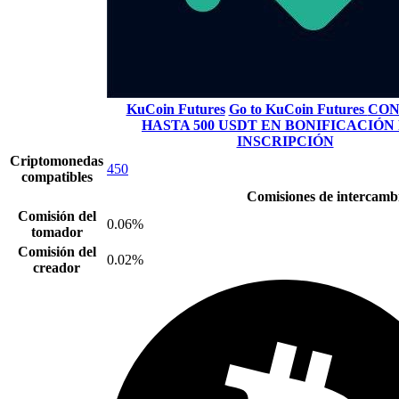
KuCoin Futures
Go to KuCoin Futures
CON
HASTA 500 USDT EN BONIFICACIÓN
INSCRIPCIÓN
Criptomonedas
450
compatibles
Comisiones de intercamb
Comisión del
0.06%
tomador
Comisión del
0.02%
creador