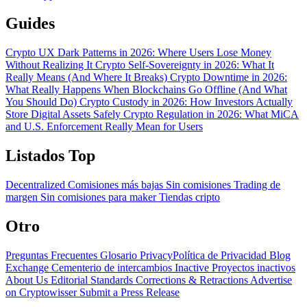
Guides
Crypto UX Dark Patterns in 2026: Where Users Lose Money
Without Realizing It
Crypto Self-Sovereignty in 2026: What It
Really Means (And Where It Breaks)
Crypto Downtime in 2026:
What Really Happens When Blockchains Go Offline (And What
You Should Do)
Crypto Custody in 2026: How Investors Actually
Store Digital Assets Safely
Crypto Regulation in 2026: What MiCA
and U.S. Enforcement Really Mean for Users
Listados Top
Decentralized
Comisiones más bajas
Sin comisiones
Trading de
margen
Sin comisiones para maker
Tiendas cripto
Otro
Preguntas Frecuentes
Glosario
PrivacyPolítica de Privacidad
Blog
Exchange Cementerio de intercambios
Inactive Proyectos inactivos
About Us
Editorial Standards
Corrections & Retractions
Advertise
on Cryptowisser
Submit a Press Release