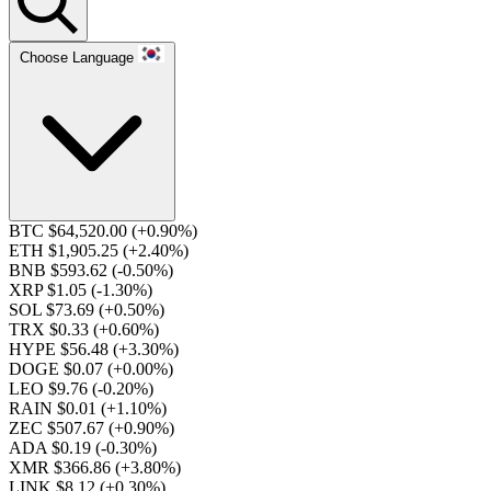
Choose Language
BTC $64,520.00
(+0.90%)
ETH $1,905.25
(+2.40%)
BNB $593.62
(-0.50%)
XRP $1.05
(-1.30%)
SOL $73.69
(+0.50%)
TRX $0.33
(+0.60%)
HYPE $56.48
(+3.30%)
DOGE $0.07
(+0.00%)
LEO $9.76
(-0.20%)
RAIN $0.01
(+1.10%)
ZEC $507.67
(+0.90%)
ADA $0.19
(-0.30%)
XMR $366.86
(+3.80%)
LINK $8.12
(+0.30%)