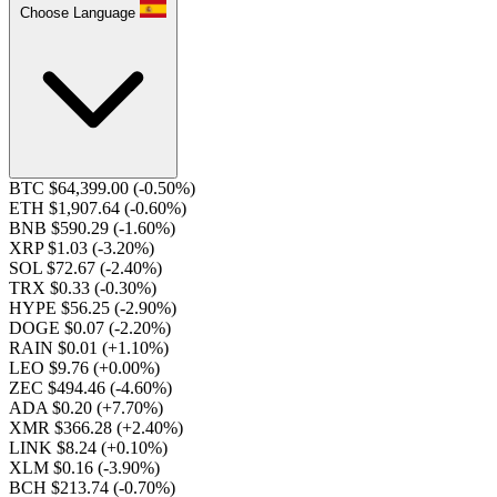
Choose Language
BTC $64,399.00
(-0.50%)
ETH $1,907.64
(-0.60%)
BNB $590.29
(-1.60%)
XRP $1.03
(-3.20%)
SOL $72.67
(-2.40%)
TRX $0.33
(-0.30%)
HYPE $56.25
(-2.90%)
DOGE $0.07
(-2.20%)
RAIN $0.01
(+1.10%)
LEO $9.76
(+0.00%)
ZEC $494.46
(-4.60%)
ADA $0.20
(+7.70%)
XMR $366.28
(+2.40%)
LINK $8.24
(+0.10%)
XLM $0.16
(-3.90%)
BCH $213.74
(-0.70%)