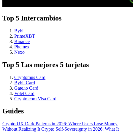
Top 5 Intercambios
Bybit
PrimeXBT
Binance
Phemex
Nexo
Top 5 Las mejores 5 tarjetas
Cryptomus Card
Bybit Card
Gate.io Card
Volet Card
Crypto.com Visa Card
Guides
Crypto UX Dark Patterns in 2026: Where Users Lose Money
Without Realizing It
Crypto Self-Sovereignty in 2026: What It