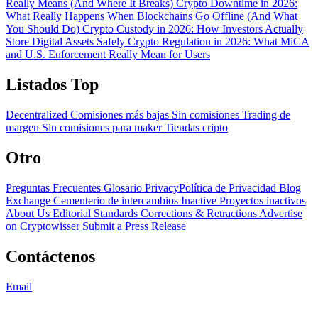
Really Means (And Where It Breaks)
Crypto Downtime in 2026:
What Really Happens When Blockchains Go Offline (And What
You Should Do)
Crypto Custody in 2026: How Investors Actually
Store Digital Assets Safely
Crypto Regulation in 2026: What MiCA
and U.S. Enforcement Really Mean for Users
Listados Top
Decentralized
Comisiones más bajas
Sin comisiones
Trading de
margen
Sin comisiones para maker
Tiendas cripto
Otro
Preguntas Frecuentes
Glosario
PrivacyPolítica de Privacidad
Blog
Exchange Cementerio de intercambios
Inactive Proyectos inactivos
About Us
Editorial Standards
Corrections & Retractions
Advertise
on Cryptowisser
Submit a Press Release
Contáctenos
Email