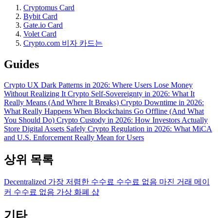
Cryptomus Card
Bybit Card
Gate.io Card
Volet Card
Crypto.com 비자 카드는
Guides
Crypto UX Dark Patterns in 2026: Where Users Lose Money
Without Realizing It
Crypto Self-Sovereignty in 2026: What It
Really Means (And Where It Breaks)
Crypto Downtime in 2026:
What Really Happens When Blockchains Go Offline (And What
You Should Do)
Crypto Custody in 2026: How Investors Actually
Store Digital Assets Safely
Crypto Regulation in 2026: What MiCA
and U.S. Enforcement Really Mean for Users
상위 목록
Decentralized
가장 저렴한 수수료
수수료 없음
마진 거래
메이
커 수수료 없음
가상 화폐 샵
기타