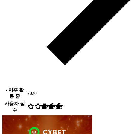
- 이후 활
2020
동 중
사용자 점
수