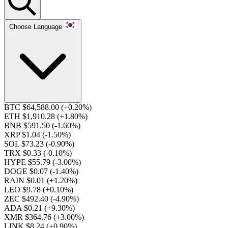
Choose Language
BTC $64,588.00
(+0.20%)
ETH $1,910.28
(+1.80%)
BNB $591.50
(-1.60%)
XRP $1.04
(-1.50%)
SOL $73.23
(-0.90%)
TRX $0.33
(-0.10%)
HYPE $55.79
(-3.00%)
DOGE $0.07
(-1.40%)
RAIN $0.01
(+1.20%)
LEO $9.78
(+0.10%)
ZEC $492.40
(-4.90%)
ADA $0.21
(+9.30%)
XMR $364.76
(+3.00%)
LINK $8.24
(+0.90%)