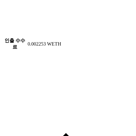
인출 수수
0.002253 WETH
료