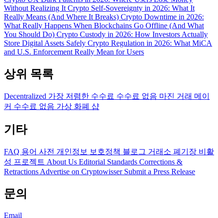
Without Realizing It
Crypto Self-Sovereignty in 2026: What It
Really Means (And Where It Breaks)
Crypto Downtime in 2026:
What Really Happens When Blockchains Go Offline (And What
You Should Do)
Crypto Custody in 2026: How Investors Actually
Store Digital Assets Safely
Crypto Regulation in 2026: What MiCA
and U.S. Enforcement Really Mean for Users
상위 목록
Decentralized
가장 저렴한 수수료
수수료 없음
마진 거래
메이
커 수수료 없음
가상 화폐 샵
기타
FAQ
용어 사전
개인정보 보호정책
블로그
거래소 폐기장
비활
성 프로젝트
About Us
Editorial Standards
Corrections &
Retractions
Advertise on Cryptowisser
Submit a Press Release
문의
Email