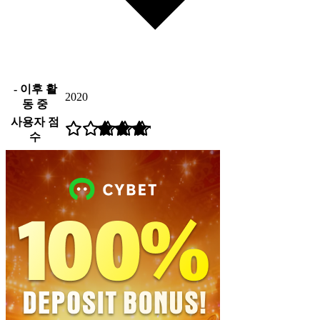
- 이후 활
2020
동 중
사용자 점
수