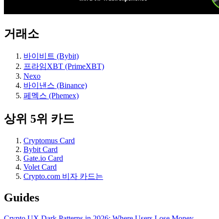
거래소
바이비트 (Bybit)
프라임XBT (PrimeXBT)
Nexo
바이낸스 (Binance)
페멕스 (Phemex)
상위 5위 카드
Cryptomus Card
Bybit Card
Gate.io Card
Volet Card
Crypto.com 비자 카드는
Guides
Crypto UX Dark Patterns in 2026: Where Users Lose Money