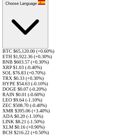
Choose Language
BTC $65,120.00
(+0.60%)
ETH $1,922.36
(+0.30%)
BNB $603.57
(+0.30%)
XRP $1.03
(-0.40%)
SOL $76.83
(+0.70%)
TRX $0.33
(+0.30%)
HYPE $54.63
(-0.10%)
DOGE $0.07
(-0.20%)
RAIN $0.01
(-0.60%)
LEO $9.64
(-1.10%)
ZEC $508.70
(-0.40%)
XMR $395.06
(+3.40%)
ADA $0.20
(-1.10%)
LINK $8.21
(-1.50%)
XLM $0.16
(+0.90%)
BCH $216.22
(+0.50%)