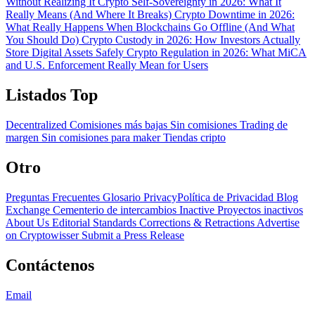
Without Realizing It
Crypto Self-Sovereignty in 2026: What It
Really Means (And Where It Breaks)
Crypto Downtime in 2026:
What Really Happens When Blockchains Go Offline (And What
You Should Do)
Crypto Custody in 2026: How Investors Actually
Store Digital Assets Safely
Crypto Regulation in 2026: What MiCA
and U.S. Enforcement Really Mean for Users
Listados Top
Decentralized
Comisiones más bajas
Sin comisiones
Trading de
margen
Sin comisiones para maker
Tiendas cripto
Otro
Preguntas Frecuentes
Glosario
PrivacyPolítica de Privacidad
Blog
Exchange Cementerio de intercambios
Inactive Proyectos inactivos
About Us
Editorial Standards
Corrections & Retractions
Advertise
on Cryptowisser
Submit a Press Release
Contáctenos
Email