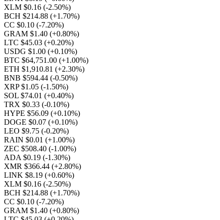
XLM $0.16
(-2.50%)
BCH $214.88
(+1.70%)
CC $0.10
(-7.20%)
GRAM $1.40
(+0.80%)
LTC $45.03
(+0.20%)
USDG $1.00
(+0.10%)
BTC $64,751.00
(+1.00%)
ETH $1,910.81
(+2.30%)
BNB $594.44
(-0.50%)
XRP $1.05
(-1.50%)
SOL $74.01
(+0.40%)
TRX $0.33
(-0.10%)
HYPE $56.09
(+0.10%)
DOGE $0.07
(+0.10%)
LEO $9.75
(-0.20%)
RAIN $0.01
(+1.00%)
ZEC $508.40
(-1.00%)
ADA $0.19
(-1.30%)
XMR $366.44
(+2.80%)
LINK $8.19
(+0.60%)
XLM $0.16
(-2.50%)
BCH $214.88
(+1.70%)
CC $0.10
(-7.20%)
GRAM $1.40
(+0.80%)
LTC $45.03
(+0.20%)