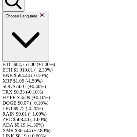
Choose Language
BTC $64,751.00
(+1.00%)
ETH $1,910.81
(+2.30%)
BNB $594.44
(-0.50%)
XRP $1.05
(-1.50%)
SOL $74.01
(+0.40%)
TRX $0.33
(-0.10%)
HYPE $56.09
(+0.10%)
DOGE $0.07
(+0.10%)
LEO $9.75
(-0.20%)
RAIN $0.01
(+1.00%)
ZEC $508.40
(-1.00%)
ADA $0.19
(-1.30%)
XMR $366.44
(+2.80%)
LINK $8.19
(+0.60%)