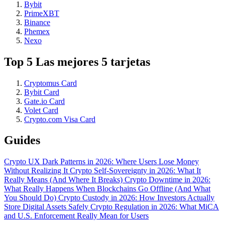
Bybit
PrimeXBT
Binance
Phemex
Nexo
Top 5 Las mejores 5 tarjetas
Cryptomus Card
Bybit Card
Gate.io Card
Volet Card
Crypto.com Visa Card
Guides
Crypto UX Dark Patterns in 2026: Where Users Lose Money
Without Realizing It
Crypto Self-Sovereignty in 2026: What It
Really Means (And Where It Breaks)
Crypto Downtime in 2026:
What Really Happens When Blockchains Go Offline (And What
You Should Do)
Crypto Custody in 2026: How Investors Actually
Store Digital Assets Safely
Crypto Regulation in 2026: What MiCA
and U.S. Enforcement Really Mean for Users