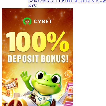
Go to CoinEx
GET UP TO USD 600 BONUS - 
KYC