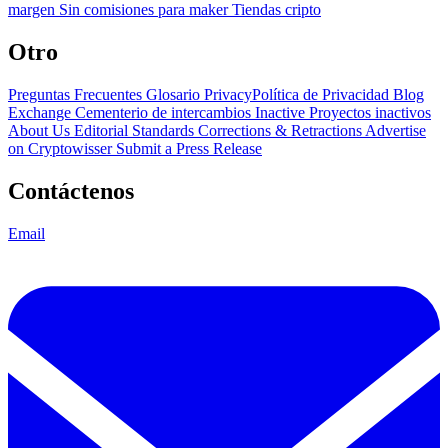
margen
Sin comisiones para maker
Tiendas cripto
Otro
Preguntas Frecuentes
Glosario
PrivacyPolítica de Privacidad
Blog
Exchange Cementerio de intercambios
Inactive Proyectos inactivos
About Us
Editorial Standards
Corrections & Retractions
Advertise
on Cryptowisser
Submit a Press Release
Contáctenos
Email