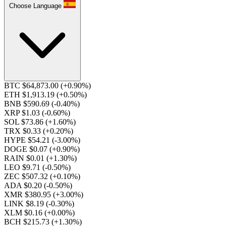
Choose Language
BTC $64,873.00
(+0.90%)
ETH $1,913.19
(+0.50%)
BNB $590.69
(-0.40%)
XRP $1.03
(-0.60%)
SOL $73.86
(+1.60%)
TRX $0.33
(+0.20%)
HYPE $54.21
(-3.00%)
DOGE $0.07
(+0.90%)
RAIN $0.01
(+1.30%)
LEO $9.71
(-0.50%)
ZEC $507.32
(+0.10%)
ADA $0.20
(-0.50%)
XMR $380.95
(+3.00%)
LINK $8.19
(-0.30%)
XLM $0.16
(+0.00%)
BCH $215.73
(+1.30%)