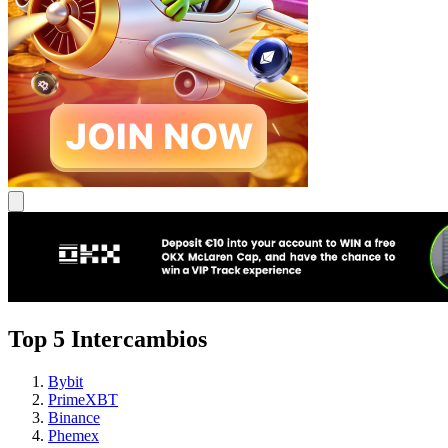
Top 5 Intercambios
Bybit
PrimeXBT
Binance
Phemex