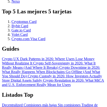
Nexo
Top 5 Las mejores 5 tarjetas
Cryptomus Card
Bybit Card
Gate.io Card
Volet Card
Crypto.com Visa Card
Guides
Crypto UX Dark Patterns in 2026: Where Users Lose Money
Without Realizing It
Crypto Self-Sovereignty in 2026: What It
Really Means (And Where It Breaks)
Crypto Downtime in 2026:
What Really Happens When Blockchains Go Offline (And What
You Should Do)
Crypto Custody in 2026: How Investors Actually
Store Digital Assets Safely
Crypto Regulation in 2026: What MiCA
and U.S. Enforcement Really Mean for Users
Listados Top
Decentralized
Comisiones más bajas
Sin comisiones
Trading de