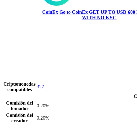
CoinEx
Go to CoinEx
GET UP TO USD 600
WITH NO KYC
Criptomonedas
327
compatibles
C
Comisión del
0.20%
tomador
Comisión del
0.20%
creador