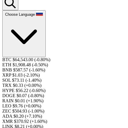
Choose Language
BTC $64,543.00
(-0.80%)
ETH $1,908.48
(-0.50%)
BNB $587.57
(-1.60%)
XRP $1.03
(-2.10%)
SOL $73.11
(-1.40%)
TRX $0.33
(+0.00%)
HYPE $56.22
(-0.60%)
DOGE $0.07
(-0.80%)
RAIN $0.01
(+1.90%)
LEO $9.76
(+0.00%)
ZEC $504.93
(-1.00%)
ADA $0.20
(+7.10%)
XMR $370.92
(+1.60%)
LINK $8.21
(+0.00%)