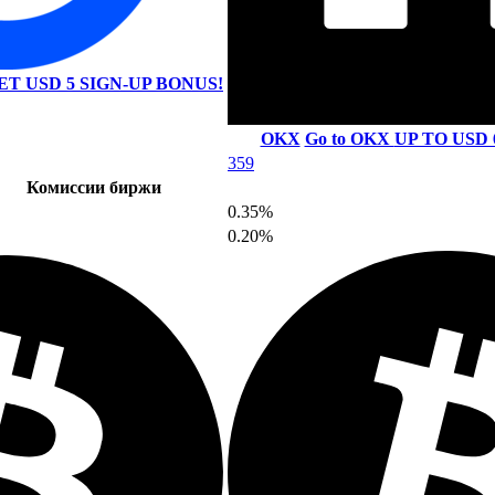
ET USD 5 SIGN-UP BONUS!
OKX
Go to OKX
UP TO USD 
359
Комиссии биржи
0.35%
0.20%