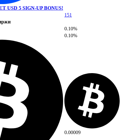
ET USD 5 SIGN-UP BONUS!
151
иржи
0.10%
0.10%
0.00009