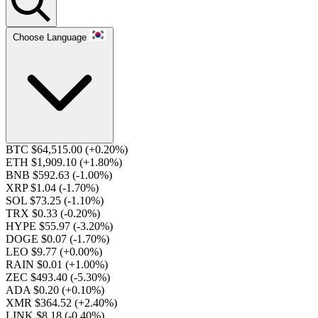
Choose Language
BTC $64,515.00
(+0.20%)
ETH $1,909.10
(+1.80%)
BNB $592.63
(-1.00%)
XRP $1.04
(-1.70%)
SOL $73.25
(-1.10%)
TRX $0.33
(-0.20%)
HYPE $55.97
(-3.20%)
DOGE $0.07
(-1.70%)
LEO $9.77
(+0.00%)
RAIN $0.01
(+1.00%)
ZEC $493.40
(-5.30%)
ADA $0.20
(+0.10%)
XMR $364.52
(+2.40%)
LINK $8.18
(-0.40%)