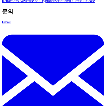
Retractions
Advertise on Cryptowisser
Submit a Press Release
문의
Email