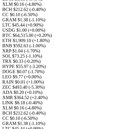
XLM $0.16
(-4.80%)
BCH $212.62
(-0.40%)
CC $0.10
(-6.50%)
GRAM $1.38
(-1.10%)
LTC $45.44
(+0.90%)
USDG $1.00
(+0.00%)
BTC $64,515.00
(+0.20%)
ETH $1,909.10
(+1.80%)
BNB $592.63
(-1.00%)
XRP $1.04
(-1.70%)
SOL $73.25
(-1.10%)
TRX $0.33
(-0.20%)
HYPE $55.97
(-3.20%)
DOGE $0.07
(-1.70%)
LEO $9.77
(+0.00%)
RAIN $0.01
(+1.00%)
ZEC $493.40
(-5.30%)
ADA $0.20
(+0.10%)
XMR $364.52
(+2.40%)
LINK $8.18
(-0.40%)
XLM $0.16
(-4.80%)
BCH $212.62
(-0.40%)
CC $0.10
(-6.50%)
GRAM $1.38
(-1.10%)
LTC $45.44
(+0.90%)