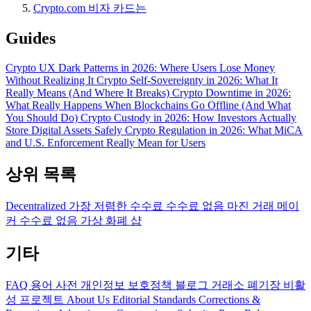
Crypto.com 비자 카드는
Guides
Crypto UX Dark Patterns in 2026: Where Users Lose Money
Without Realizing It
Crypto Self-Sovereignty in 2026: What It
Really Means (And Where It Breaks)
Crypto Downtime in 2026:
What Really Happens When Blockchains Go Offline (And What
You Should Do)
Crypto Custody in 2026: How Investors Actually
Store Digital Assets Safely
Crypto Regulation in 2026: What MiCA
and U.S. Enforcement Really Mean for Users
상위 목록
Decentralized
가장 저렴한 수수료
수수료 없음
마진 거래
메이
커 수수료 없음
가상 화폐 샵
기타
FAQ
용어 사전
개인정보 보호정책
블로그
거래소 폐기장
비활
성 프로젝트
About Us
Editorial Standards
Corrections &