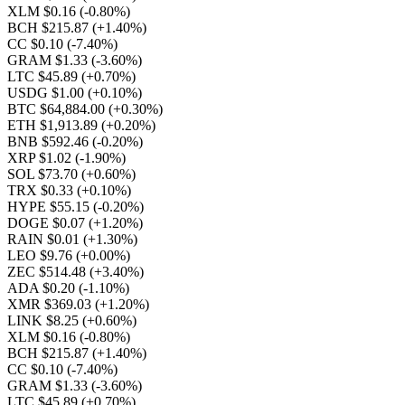
XLM $0.16
(-0.80%)
BCH $215.87
(+1.40%)
CC $0.10
(-7.40%)
GRAM $1.33
(-3.60%)
LTC $45.89
(+0.70%)
USDG $1.00
(+0.10%)
BTC $64,884.00
(+0.30%)
ETH $1,913.89
(+0.20%)
BNB $592.46
(-0.20%)
XRP $1.02
(-1.90%)
SOL $73.70
(+0.60%)
TRX $0.33
(+0.10%)
HYPE $55.15
(-0.20%)
DOGE $0.07
(+1.20%)
RAIN $0.01
(+1.30%)
LEO $9.76
(+0.00%)
ZEC $514.48
(+3.40%)
ADA $0.20
(-1.10%)
XMR $369.03
(+1.20%)
LINK $8.25
(+0.60%)
XLM $0.16
(-0.80%)
BCH $215.87
(+1.40%)
CC $0.10
(-7.40%)
GRAM $1.33
(-3.60%)
LTC $45.89
(+0.70%)