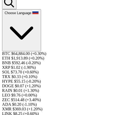
Choose Language
BTC $64,884.00
(+0.30%)
ETH $1,913.89
(+0.20%)
BNB $592.46
(-0.20%)
XRP $1.02
(-1.90%)
SOL $73.70
(+0.60%)
TRX $0.33
(+0.10%)
HYPE $55.15
(-0.20%)
DOGE $0.07
(+1.20%)
RAIN $0.01
(+1.30%)
LEO $9.76
(+0.00%)
ZEC $514.48
(+3.40%)
ADA $0.20
(-1.10%)
XMR $369.03
(+1.20%)
LINK $8.25
(+0.60%)