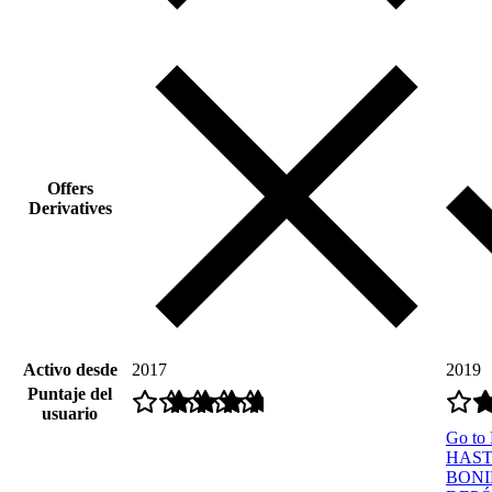
Offers
Derivatives
Activo desde
2017
2019
Puntaje del
usuario
Go to
HAST
BONI