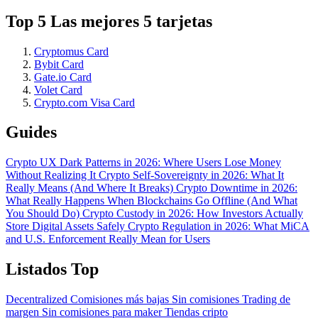
Top 5 Las mejores 5 tarjetas
Cryptomus Card
Bybit Card
Gate.io Card
Volet Card
Crypto.com Visa Card
Guides
Crypto UX Dark Patterns in 2026: Where Users Lose Money
Without Realizing It
Crypto Self-Sovereignty in 2026: What It
Really Means (And Where It Breaks)
Crypto Downtime in 2026:
What Really Happens When Blockchains Go Offline (And What
You Should Do)
Crypto Custody in 2026: How Investors Actually
Store Digital Assets Safely
Crypto Regulation in 2026: What MiCA
and U.S. Enforcement Really Mean for Users
Listados Top
Decentralized
Comisiones más bajas
Sin comisiones
Trading de
margen
Sin comisiones para maker
Tiendas cripto