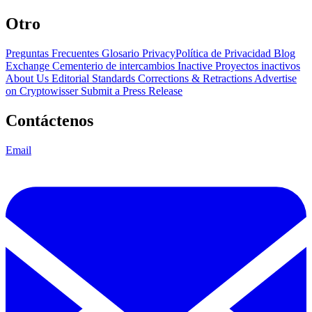
Otro
Preguntas Frecuentes
Glosario
PrivacyPolítica de Privacidad
Blog
Exchange Cementerio de intercambios
Inactive Proyectos inactivos
About Us
Editorial Standards
Corrections & Retractions
Advertise
on Cryptowisser
Submit a Press Release
Contáctenos
Email