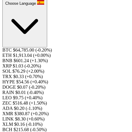
Choose Language
BTC $64,785.00
(-0.20%)
ETH $1,913.04
(+0.00%)
BNB $601.24
(+1.30%)
XRP $1.03
(-0.20%)
SOL $76.29
(+2.00%)
TRX $0.33
(+0.70%)
HYPE $54.56
(+0.40%)
DOGE $0.07
(-0.20%)
RAIN $0.01
(-0.40%)
LEO $9.75
(+0.40%)
ZEC $516.48
(+1.50%)
ADA $0.20
(-1.10%)
XMR $380.87
(+0.20%)
LINK $8.30
(+0.60%)
XLM $0.16
(-0.10%)
BCH $215.68
(-0.50%)