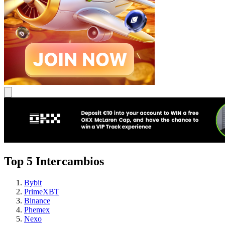
Top 5 Intercambios
Bybit
PrimeXBT
Binance
Phemex
Nexo