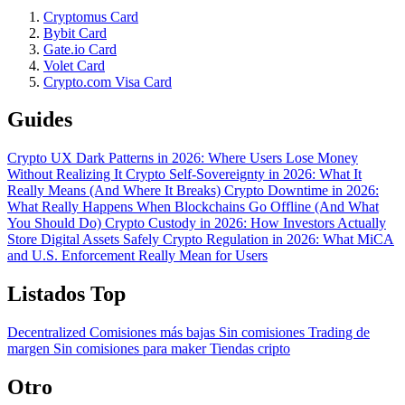
Cryptomus Card
Bybit Card
Gate.io Card
Volet Card
Crypto.com Visa Card
Guides
Crypto UX Dark Patterns in 2026: Where Users Lose Money
Without Realizing It
Crypto Self-Sovereignty in 2026: What It
Really Means (And Where It Breaks)
Crypto Downtime in 2026:
What Really Happens When Blockchains Go Offline (And What
You Should Do)
Crypto Custody in 2026: How Investors Actually
Store Digital Assets Safely
Crypto Regulation in 2026: What MiCA
and U.S. Enforcement Really Mean for Users
Listados Top
Decentralized
Comisiones más bajas
Sin comisiones
Trading de
margen
Sin comisiones para maker
Tiendas cripto
Otro