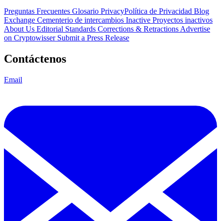
Preguntas Frecuentes
Glosario
PrivacyPolítica de Privacidad
Blog
Exchange Cementerio de intercambios
Inactive Proyectos inactivos
About Us
Editorial Standards
Corrections & Retractions
Advertise
on Cryptowisser
Submit a Press Release
Contáctenos
Email