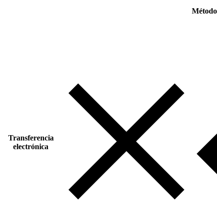
Métodos
Transferencia
electrónica