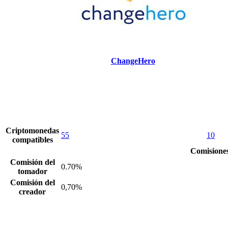
ChangeHero
Criptomonedas
55
10
compatibles
Comisiones
Comisión del
0.70%
tomador
Comisión del
0,70%
creador