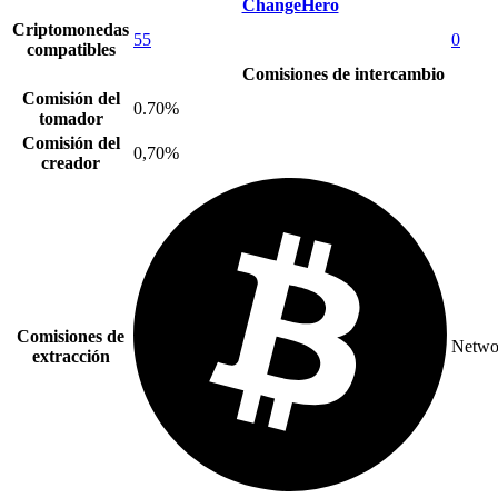
ChangeHero
Criptomonedas
55
0
compatibles
Comisiones de intercambio
Comisión del
0.70%
tomador
Comisión del
0,70%
creador
Comisiones de
Networ
extracción