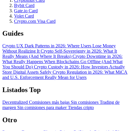
Cryptomus Card
Bybit Card
Gate.io Card
Volet Card
Crypto.com Visa Card
Guides
Crypto UX Dark Patterns in 2026: Where Users Lose Money
Without Realizing It
Crypto Self-Sovereignty in 2026: What It
Really Means (And Where It Breaks)
Crypto Downtime in 2026:
What Really Happens When Blockchains Go Offline (And What
You Should Do)
Crypto Custody in 2026: How Investors Actually
Store Digital Assets Safely
Crypto Regulation in 2026: What MiCA
and U.S. Enforcement Really Mean for Users
Listados Top
Decentralized
Comisiones más bajas
Sin comisiones
Trading de
margen
Sin comisiones para maker
Tiendas cripto
Otro