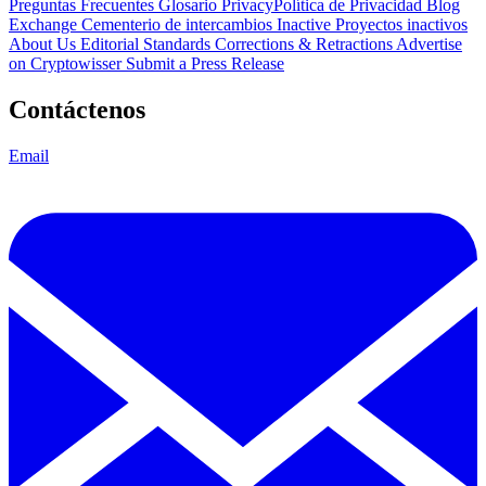
Preguntas Frecuentes
Glosario
PrivacyPolítica de Privacidad
Blog
Exchange Cementerio de intercambios
Inactive Proyectos inactivos
About Us
Editorial Standards
Corrections & Retractions
Advertise
on Cryptowisser
Submit a Press Release
Contáctenos
Email