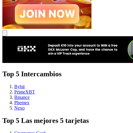
Top 5 Intercambios
Bybit
PrimeXBT
Binance
Phemex
Nexo
Top 5 Las mejores 5 tarjetas