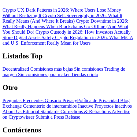
Crypto UX Dark Patterns in 2026: Where Users Lose Money
Without Realizing It
Crypto Self-Sovereignty in 2026: What It
Really Means (And Where It Breaks)
Crypto Downtime in 2026:
What Really Happens When Blockchains Go Offline (And What
You Should Do)
Crypto Custody in 2026: How Investors Actually
Store Digital Assets Safely
Crypto Regulation in 2026: What MiCA
and U.S. Enforcement Really Mean for Users
Listados Top
Decentralized
Comisiones más bajas
Sin comisiones
Trading de
margen
Sin comisiones para maker
Tiendas cripto
Otro
Preguntas Frecuentes
Glosario
PrivacyPolítica de Privacidad
Blog
Exchange Cementerio de intercambios
Inactive Proyectos inactivos
About Us
Editorial Standards
Corrections & Retractions
Advertise
on Cryptowisser
Submit a Press Release
Contáctenos