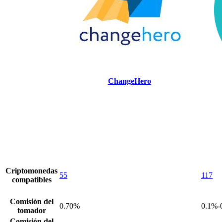
ChangeHero
Criptomonedas
55
117
compatibles
Comisión del
0.70%
0.1%-
tomador
Comisión del