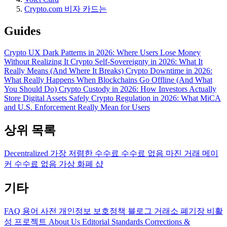
Crypto.com 비자 카드는
Guides
Crypto UX Dark Patterns in 2026: Where Users Lose Money
Without Realizing It
Crypto Self-Sovereignty in 2026: What It
Really Means (And Where It Breaks)
Crypto Downtime in 2026:
What Really Happens When Blockchains Go Offline (And What
You Should Do)
Crypto Custody in 2026: How Investors Actually
Store Digital Assets Safely
Crypto Regulation in 2026: What MiCA
and U.S. Enforcement Really Mean for Users
상위 목록
Decentralized
가장 저렴한 수수료
수수료 없음
마진 거래
메이
커 수수료 없음
가상 화폐 샵
기타
FAQ
용어 사전
개인정보 보호정책
블로그
거래소 폐기장
비활
성 프로젝트
About Us
Editorial Standards
Corrections &