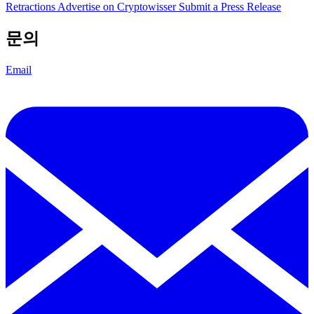
Retractions
Advertise on Cryptowisser
Submit a Press Release
문의
Email