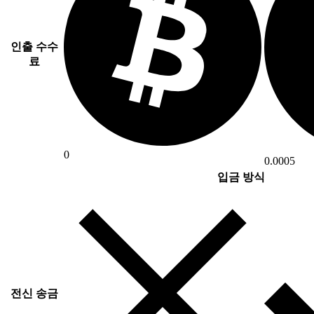
인출 수수
료
0
0.0005
입금 방식
전신 송금