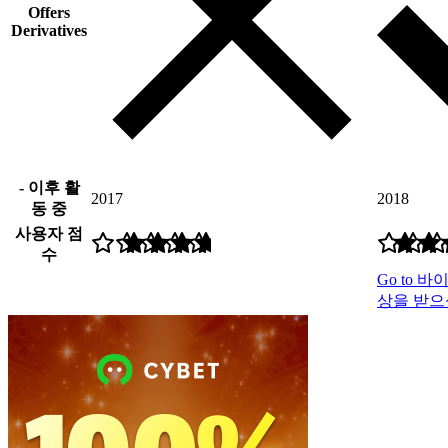
Offers
Derivatives
- 이후 활
2017
2018
동 중
사용자 점
수
Go to 바이
상을 받