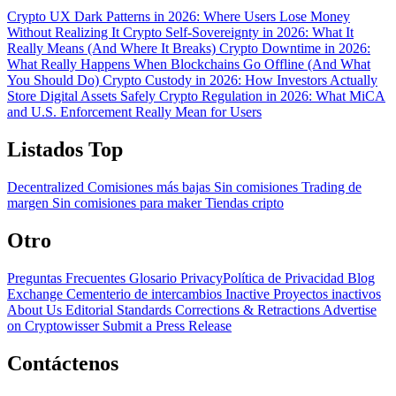
Crypto UX Dark Patterns in 2026: Where Users Lose Money
Without Realizing It
Crypto Self-Sovereignty in 2026: What It
Really Means (And Where It Breaks)
Crypto Downtime in 2026:
What Really Happens When Blockchains Go Offline (And What
You Should Do)
Crypto Custody in 2026: How Investors Actually
Store Digital Assets Safely
Crypto Regulation in 2026: What MiCA
and U.S. Enforcement Really Mean for Users
Listados Top
Decentralized
Comisiones más bajas
Sin comisiones
Trading de
margen
Sin comisiones para maker
Tiendas cripto
Otro
Preguntas Frecuentes
Glosario
PrivacyPolítica de Privacidad
Blog
Exchange Cementerio de intercambios
Inactive Proyectos inactivos
About Us
Editorial Standards
Corrections & Retractions
Advertise
on Cryptowisser
Submit a Press Release
Contáctenos