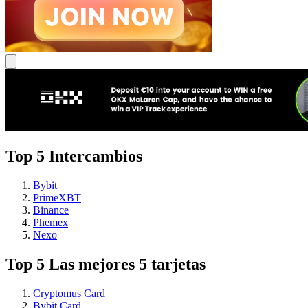
Top 5 Intercambios
Bybit
PrimeXBT
Binance
Phemex
Nexo
Top 5 Las mejores 5 tarjetas
Cryptomus Card
Bybit Card