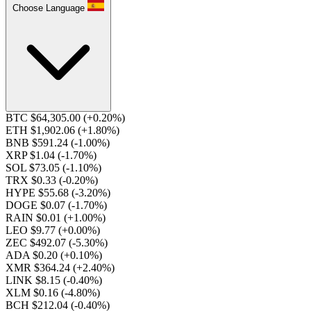
Choose Language
BTC $64,305.00
(+0.20%)
ETH $1,902.06
(+1.80%)
BNB $591.24
(-1.00%)
XRP $1.04
(-1.70%)
SOL $73.05
(-1.10%)
TRX $0.33
(-0.20%)
HYPE $55.68
(-3.20%)
DOGE $0.07
(-1.70%)
RAIN $0.01
(+1.00%)
LEO $9.77
(+0.00%)
ZEC $492.07
(-5.30%)
ADA $0.20
(+0.10%)
XMR $364.24
(+2.40%)
LINK $8.15
(-0.40%)
XLM $0.16
(-4.80%)
BCH $212.04
(-0.40%)