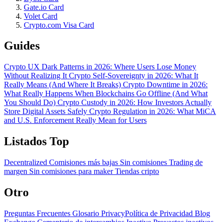
Gate.io Card
Volet Card
Crypto.com Visa Card
Guides
Crypto UX Dark Patterns in 2026: Where Users Lose Money
Without Realizing It
Crypto Self-Sovereignty in 2026: What It
Really Means (And Where It Breaks)
Crypto Downtime in 2026:
What Really Happens When Blockchains Go Offline (And What
You Should Do)
Crypto Custody in 2026: How Investors Actually
Store Digital Assets Safely
Crypto Regulation in 2026: What MiCA
and U.S. Enforcement Really Mean for Users
Listados Top
Decentralized
Comisiones más bajas
Sin comisiones
Trading de
margen
Sin comisiones para maker
Tiendas cripto
Otro
Preguntas Frecuentes
Glosario
PrivacyPolítica de Privacidad
Blog