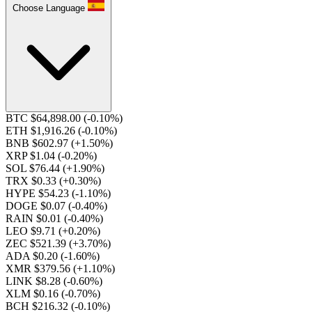
Choose Language
BTC $64,898.00
(-0.10%)
ETH $1,916.26
(-0.10%)
BNB $602.97
(+1.50%)
XRP $1.04
(-0.20%)
SOL $76.44
(+1.90%)
TRX $0.33
(+0.30%)
HYPE $54.23
(-1.10%)
DOGE $0.07
(-0.40%)
RAIN $0.01
(-0.40%)
LEO $9.71
(+0.20%)
ZEC $521.39
(+3.70%)
ADA $0.20
(-1.60%)
XMR $379.56
(+1.10%)
LINK $8.28
(-0.60%)
XLM $0.16
(-0.70%)
BCH $216.32
(-0.10%)