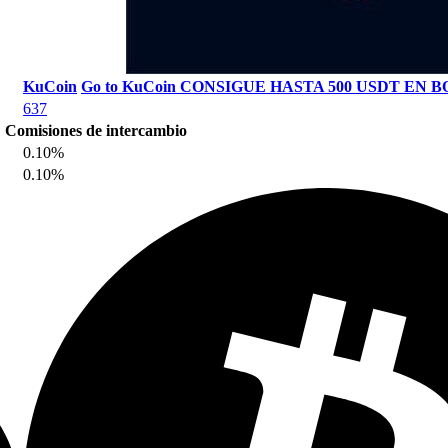
KuCoin
Go to KuCoin
CONSIGUE HASTA 500 USDT EN B
637
Comisiones de intercambio
0.10%
0.10%