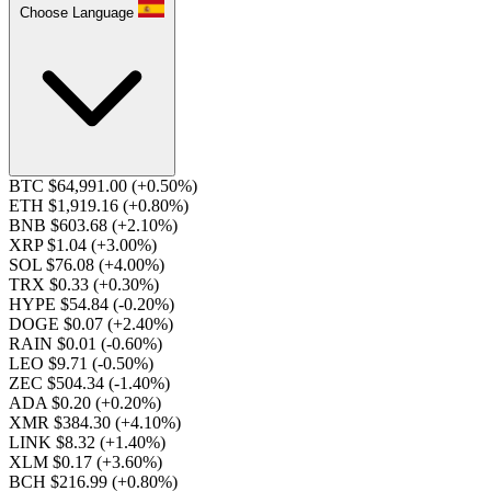
Choose Language
BTC $64,991.00
(+0.50%)
ETH $1,919.16
(+0.80%)
BNB $603.68
(+2.10%)
XRP $1.04
(+3.00%)
SOL $76.08
(+4.00%)
TRX $0.33
(+0.30%)
HYPE $54.84
(-0.20%)
DOGE $0.07
(+2.40%)
RAIN $0.01
(-0.60%)
LEO $9.71
(-0.50%)
ZEC $504.34
(-1.40%)
ADA $0.20
(+0.20%)
XMR $384.30
(+4.10%)
LINK $8.32
(+1.40%)
XLM $0.17
(+3.60%)
BCH $216.99
(+0.80%)