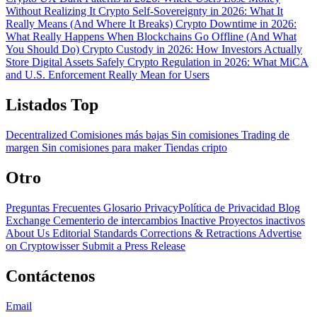
Without Realizing It
Crypto Self-Sovereignty in 2026: What It
Really Means (And Where It Breaks)
Crypto Downtime in 2026:
What Really Happens When Blockchains Go Offline (And What
You Should Do)
Crypto Custody in 2026: How Investors Actually
Store Digital Assets Safely
Crypto Regulation in 2026: What MiCA
and U.S. Enforcement Really Mean for Users
Listados Top
Decentralized
Comisiones más bajas
Sin comisiones
Trading de
margen
Sin comisiones para maker
Tiendas cripto
Otro
Preguntas Frecuentes
Glosario
PrivacyPolítica de Privacidad
Blog
Exchange Cementerio de intercambios
Inactive Proyectos inactivos
About Us
Editorial Standards
Corrections & Retractions
Advertise
on Cryptowisser
Submit a Press Release
Contáctenos
Email