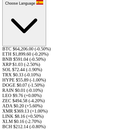
Choose Language
BTC $64,206.00
(-0.50%)
ETH $1,899.60
(-0.20%)
BNB $591.04
(-0.50%)
XRP $1.03
(-2.50%)
SOL $72.44
(-1.90%)
TRX $0.33
(-0.10%)
HYPE $55.89
(-1.00%)
DOGE $0.07
(-1.50%)
RAIN $0.01
(-0.10%)
LEO $9.76
(+0.00%)
ZEC $494.58
(-4.20%)
ADA $0.20
(+5.60%)
XMR $369.13
(+1.00%)
LINK $8.16
(+0.50%)
XLM $0.16
(-2.70%)
BCH $212.14
(-0.80%)