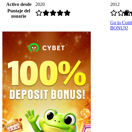
Activo desde
2020
2012
Puntaje del
usuario
Go to Coin
BONUS!