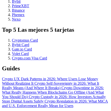
Bybit
PrimeXBT
Binance
Phemex
Nexo
Top 5 Las mejores 5 tarjetas
Cryptomus Card
Bybit Card
Gate.io Card
Volet Card
Crypto.com Visa Card
Guides
Crypto UX Dark Patterns in 2026: Where Users Lose Money
Without Realizing It
Crypto Self-Sovereignty in 2026: What It
Really Means (And Where It Breaks)
Crypto Downtime in 2026:
What Really Happens When Blockchains Go Offline (And What
You Should Do)
Crypto Custody in 2026: How Investors Actually
Store Digital Assets Safely
Crypto Regulation in 2026: What MiCA
and U.S. Enforcement Really Mean for Users