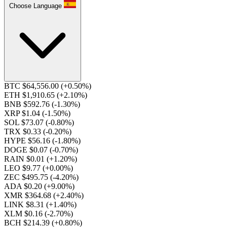
Choose Language
BTC $64,556.00
(+0.50%)
ETH $1,910.65
(+2.10%)
BNB $592.76
(-1.30%)
XRP $1.04
(-1.50%)
SOL $73.07
(-0.80%)
TRX $0.33
(-0.20%)
HYPE $56.16
(-1.80%)
DOGE $0.07
(-0.70%)
RAIN $0.01
(+1.20%)
LEO $9.77
(+0.00%)
ZEC $495.75
(-4.20%)
ADA $0.20
(+9.00%)
XMR $364.68
(+2.40%)
LINK $8.31
(+1.40%)
XLM $0.16
(-2.70%)
BCH $214.39
(+0.80%)