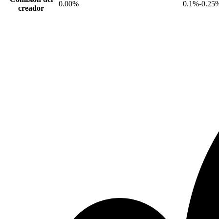
0.00%
0.1%-0.25
creador