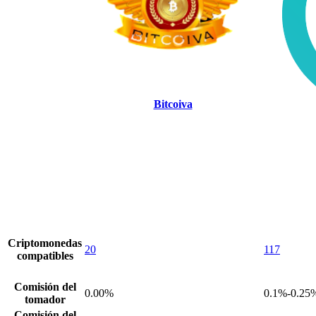
Bitcoiva
Criptomonedas
20
117
compatibles
Comisión del
0.00%
0.1%-0.25
tomador
Comisión del