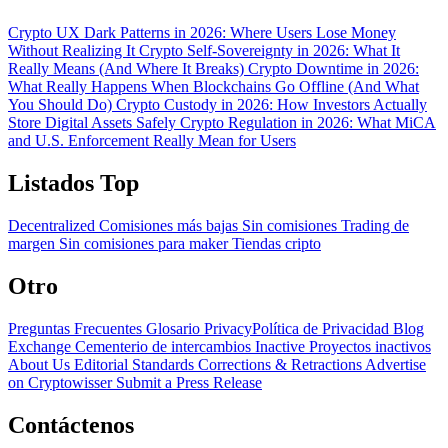
Crypto UX Dark Patterns in 2026: Where Users Lose Money
Without Realizing It
Crypto Self-Sovereignty in 2026: What It
Really Means (And Where It Breaks)
Crypto Downtime in 2026:
What Really Happens When Blockchains Go Offline (And What
You Should Do)
Crypto Custody in 2026: How Investors Actually
Store Digital Assets Safely
Crypto Regulation in 2026: What MiCA
and U.S. Enforcement Really Mean for Users
Listados Top
Decentralized
Comisiones más bajas
Sin comisiones
Trading de
margen
Sin comisiones para maker
Tiendas cripto
Otro
Preguntas Frecuentes
Glosario
PrivacyPolítica de Privacidad
Blog
Exchange Cementerio de intercambios
Inactive Proyectos inactivos
About Us
Editorial Standards
Corrections & Retractions
Advertise
on Cryptowisser
Submit a Press Release
Contáctenos