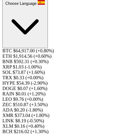
Choose Language
BTC $64,917.00
(+0.80%)
ETH $1,914.56
(+0.60%)
BNB $592.31
(+0.30%)
XRP $1.03
(-1.00%)
SOL $73.87
(+1.60%)
TRX $0.33
(+0.00%)
HYPE $54.39
(-2.90%)
DOGE $0.07
(+1.60%)
RAIN $0.01
(+1.20%)
LEO $9.76
(+0.00%)
ZEC $510.87
(+3.50%)
ADA $0.20
(-1.80%)
XMR $373.04
(+1.80%)
LINK $8.19
(-0.50%)
XLM $0.16
(+0.40%)
BCH $216.02
(+1.30%)