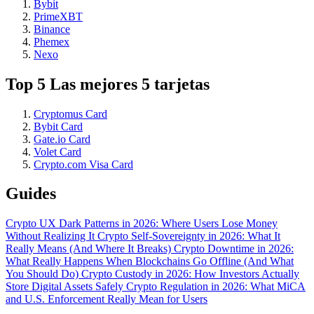
Bybit
PrimeXBT
Binance
Phemex
Nexo
Top 5 Las mejores 5 tarjetas
Cryptomus Card
Bybit Card
Gate.io Card
Volet Card
Crypto.com Visa Card
Guides
Crypto UX Dark Patterns in 2026: Where Users Lose Money
Without Realizing It
Crypto Self-Sovereignty in 2026: What It
Really Means (And Where It Breaks)
Crypto Downtime in 2026:
What Really Happens When Blockchains Go Offline (And What
You Should Do)
Crypto Custody in 2026: How Investors Actually
Store Digital Assets Safely
Crypto Regulation in 2026: What MiCA
and U.S. Enforcement Really Mean for Users