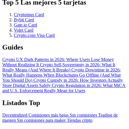
Top 5 Las mejores 5 tarjetas
Cryptomus Card
Bybit Card
Gate.io Card
Volet Card
Crypto.com Visa Card
Guides
Crypto UX Dark Patterns in 2026: Where Users Lose Money
Without Realizing It
Crypto Self-Sovereignty in 2026: What It
Really Means (And Where It Breaks)
Crypto Downtime in 2026:
What Really Happens When Blockchains Go Offline (And What
You Should Do)
Crypto Custody in 2026: How Investors Actually
Store Digital Assets Safely
Crypto Regulation in 2026: What MiCA
and U.S. Enforcement Really Mean for Users
Listados Top
Decentralized
Comisiones más bajas
Sin comisiones
Trading de
margen
Sin comisiones para maker
Tiendas cripto