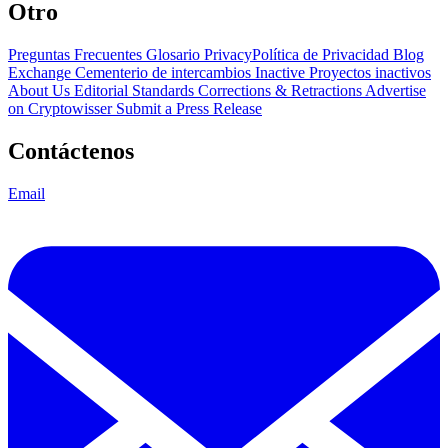
Otro
Preguntas Frecuentes
Glosario
PrivacyPolítica de Privacidad
Blog
Exchange Cementerio de intercambios
Inactive Proyectos inactivos
About Us
Editorial Standards
Corrections & Retractions
Advertise
on Cryptowisser
Submit a Press Release
Contáctenos
Email