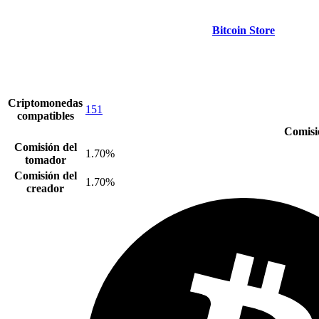
Bitcoin Store
Criptomonedas
151
compatibles
Comisi
Comisión del
1.70%
tomador
Comisión del
1.70%
creador