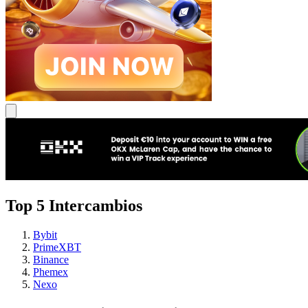
Top 5 Intercambios
Bybit
PrimeXBT
Binance
Phemex
Nexo