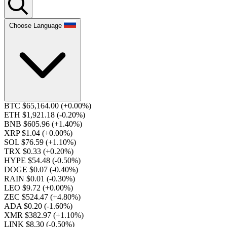
Choose Language
BTC $65,164.00
(+0.00%)
ETH $1,921.18
(-0.20%)
BNB $605.96
(+1.40%)
XRP $1.04
(+0.00%)
SOL $76.59
(+1.10%)
TRX $0.33
(+0.20%)
HYPE $54.48
(-0.50%)
DOGE $0.07
(-0.40%)
RAIN $0.01
(-0.30%)
LEO $9.72
(+0.00%)
ZEC $524.47
(+4.80%)
ADA $0.20
(-1.60%)
XMR $382.97
(+1.10%)
LINK $8.30
(-0.50%)