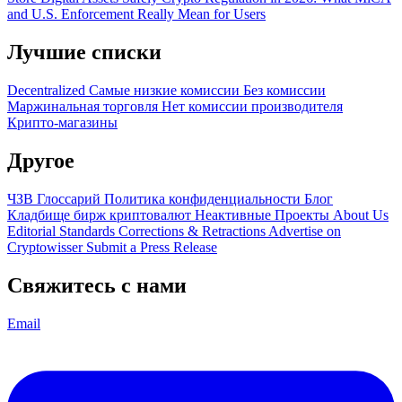
and U.S. Enforcement Really Mean for Users
Лучшие списки
Decentralized
Самые низкие комиссии
Без комиссии
Маржинальная торговля
Нет комиссии производителя
Крипто-магазины
Другое
ЧЗВ
Глоссарий
Политика конфиденциальности
Блог
Кладбище бирж криптовалют
Неактивные Проекты
About Us
Editorial Standards
Corrections & Retractions
Advertise on
Cryptowisser
Submit a Press Release
Свяжитесь с нами
Email