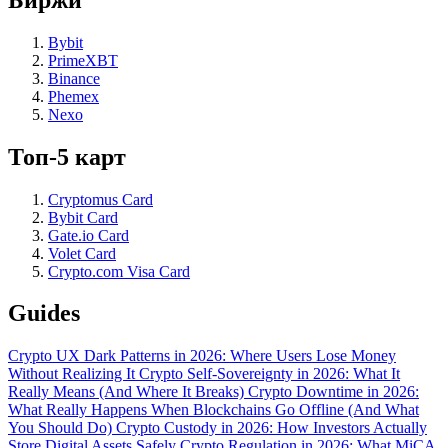
Bybit
PrimeXBT
Binance
Phemex
Nexo
Топ-5 карт
Cryptomus Card
Bybit Card
Gate.io Card
Volet Card
Crypto.com Visa Card
Guides
Crypto UX Dark Patterns in 2026: Where Users Lose Money
Without Realizing It
Crypto Self-Sovereignty in 2026: What It
Really Means (And Where It Breaks)
Crypto Downtime in 2026:
What Really Happens When Blockchains Go Offline (And What
You Should Do)
Crypto Custody in 2026: How Investors Actually
Store Digital Assets Safely
Crypto Regulation in 2026: What MiCA