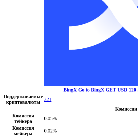
BingX
Go to BingX
GET USD 120
Поддерживаемые
321
криптовалюты
Комиссии
Комиссия
0.05%
тейкера
Комиссия
0.02%
мейкера