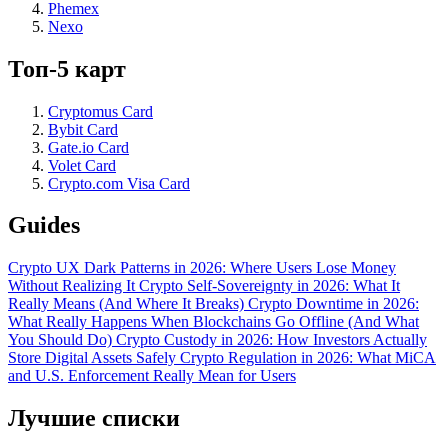
Phemex
Nexo
Топ-5 карт
Cryptomus Card
Bybit Card
Gate.io Card
Volet Card
Crypto.com Visa Card
Guides
Crypto UX Dark Patterns in 2026: Where Users Lose Money
Without Realizing It
Crypto Self-Sovereignty in 2026: What It
Really Means (And Where It Breaks)
Crypto Downtime in 2026:
What Really Happens When Blockchains Go Offline (And What
You Should Do)
Crypto Custody in 2026: How Investors Actually
Store Digital Assets Safely
Crypto Regulation in 2026: What MiCA
and U.S. Enforcement Really Mean for Users
Лучшие списки