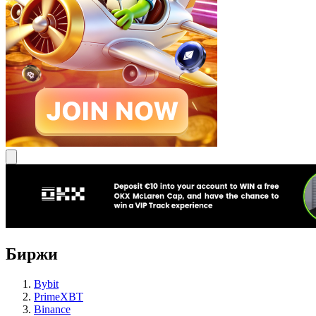
Биржи
Bybit
PrimeXBT
Binance