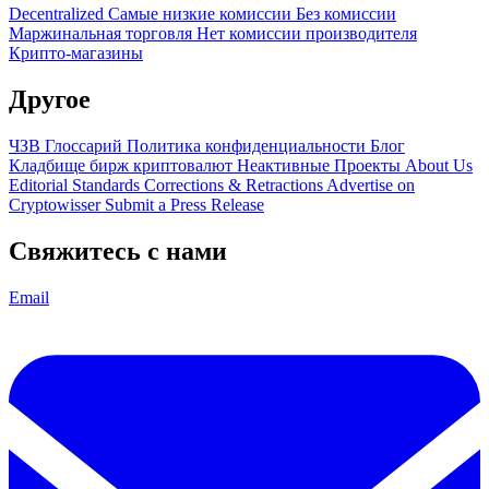
Decentralized
Самые низкие комиссии
Без комиссии
Маржинальная торговля
Нет комиссии производителя
Крипто-магазины
Другое
ЧЗВ
Глоссарий
Политика конфиденциальности
Блог
Кладбище бирж криптовалют
Неактивные Проекты
About Us
Editorial Standards
Corrections & Retractions
Advertise on
Cryptowisser
Submit a Press Release
Свяжитесь с нами
Email