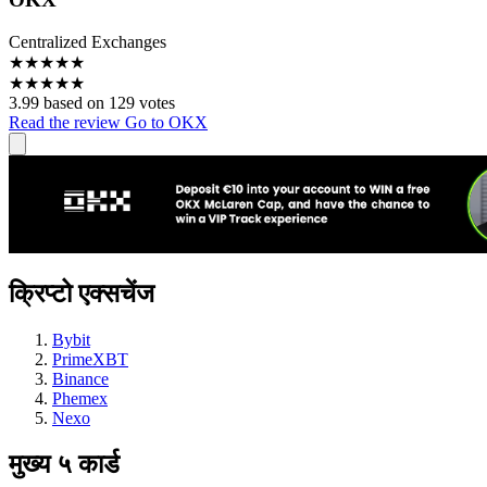
Centralized Exchanges
★
★
★
★
★
★
★
★
★
★
3.99 based on 129 votes
Read the review
Go to OKX
क्रिप्टो एक्सचेंज
Bybit
PrimeXBT
Binance
Phemex
Nexo
मुख्य ५ कार्ड