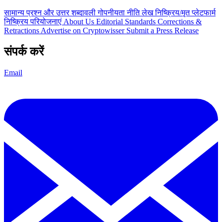
सामान्य प्रश्न और उत्तर
शब्दावली
गोपनीयता नीति
लेख
निष्क्रिय/मृत प्लेटफार्म
निष्क्रिय परियोजनाएं
About Us
Editorial Standards
Corrections &
Retractions
Advertise on Cryptowisser
Submit a Press Release
संपर्क करें
Email