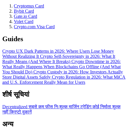
Cryptomus Card
Bybit Card
Gate.io Card
Volet Card
Crypto.com Visa Card
Guides
Crypto UX Dark Patterns in 2026: Where Users Lose Money
Without Realizing It
Crypto Self-Sovereignty in 2026: What It
Really Means (And Where It Breaks)
Crypto Downtime in 2026:
What Really Happens When Blockchains Go Offline (And What
You Should Do)
Crypto Custody in 2026: How Investors Actually
Store Digital Assets Safely
Crypto Regulation in 2026: What MiCA
and U.S. Enforcement Really Mean for Users
शीर्ष सूचियां
Decentralized
सबसे कम फीस
निःशुल्क
मार्जिन ट्रेडिंग
कोई निर्माता शुल्क
नहीं
क्रिप्टो दुकानें
अन्य