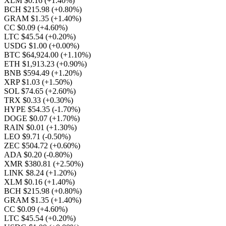
XLM $0.16
(+1.40%)
BCH $215.98
(+0.80%)
GRAM $1.35
(+1.40%)
CC $0.09
(+4.60%)
LTC $45.54
(+0.20%)
USDG $1.00
(+0.00%)
BTC $64,924.00
(+1.10%)
ETH $1,913.23
(+0.90%)
BNB $594.49
(+1.20%)
XRP $1.03
(+1.50%)
SOL $74.65
(+2.60%)
TRX $0.33
(+0.30%)
HYPE $54.35
(-1.70%)
DOGE $0.07
(+1.70%)
RAIN $0.01
(+1.30%)
LEO $9.71
(-0.50%)
ZEC $504.72
(+0.60%)
ADA $0.20
(-0.80%)
XMR $380.81
(+2.50%)
LINK $8.24
(+1.20%)
XLM $0.16
(+1.40%)
BCH $215.98
(+0.80%)
GRAM $1.35
(+1.40%)
CC $0.09
(+4.60%)
LTC $45.54
(+0.20%)