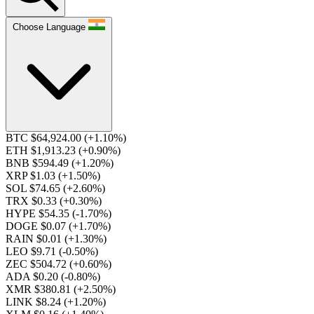
Choose Language
BTC $64,924.00
(+1.10%)
ETH $1,913.23
(+0.90%)
BNB $594.49
(+1.20%)
XRP $1.03
(+1.50%)
SOL $74.65
(+2.60%)
TRX $0.33
(+0.30%)
HYPE $54.35
(-1.70%)
DOGE $0.07
(+1.70%)
RAIN $0.01
(+1.30%)
LEO $9.71
(-0.50%)
ZEC $504.72
(+0.60%)
ADA $0.20
(-0.80%)
XMR $380.81
(+2.50%)
LINK $8.24
(+1.20%)