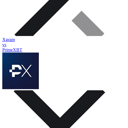
Xgram
vs
PrimeXBT