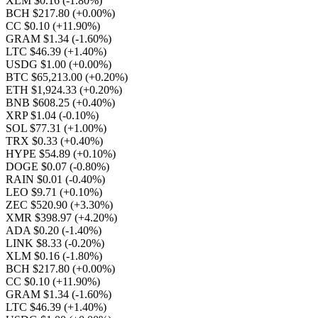
XLM $0.16
(-1.80%)
BCH $217.80
(+0.00%)
CC $0.10
(+11.90%)
GRAM $1.34
(-1.60%)
LTC $46.39
(+1.40%)
USDG $1.00
(+0.00%)
BTC $65,213.00
(+0.20%)
ETH $1,924.33
(+0.20%)
BNB $608.25
(+0.40%)
XRP $1.04
(-0.10%)
SOL $77.31
(+1.00%)
TRX $0.33
(+0.40%)
HYPE $54.89
(+0.10%)
DOGE $0.07
(-0.80%)
RAIN $0.01
(-0.40%)
LEO $9.71
(+0.10%)
ZEC $520.90
(+3.30%)
XMR $398.97
(+4.20%)
ADA $0.20
(-1.40%)
LINK $8.33
(-0.20%)
XLM $0.16
(-1.80%)
BCH $217.80
(+0.00%)
CC $0.10
(+11.90%)
GRAM $1.34
(-1.60%)
LTC $46.39
(+1.40%)