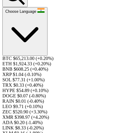
Choose Language
BTC $65,213.00
(+0.20%)
ETH $1,924.33
(+0.20%)
BNB $608.25
(+0.40%)
XRP $1.04
(-0.10%)
SOL $77.31
(+1.00%)
TRX $0.33
(+0.40%)
HYPE $54.89
(+0.10%)
DOGE $0.07
(-0.80%)
RAIN $0.01
(-0.40%)
LEO $9.71
(+0.10%)
ZEC $520.90
(+3.30%)
XMR $398.97
(+4.20%)
ADA $0.20
(-1.40%)
LINK $8.33
(-0.20%)