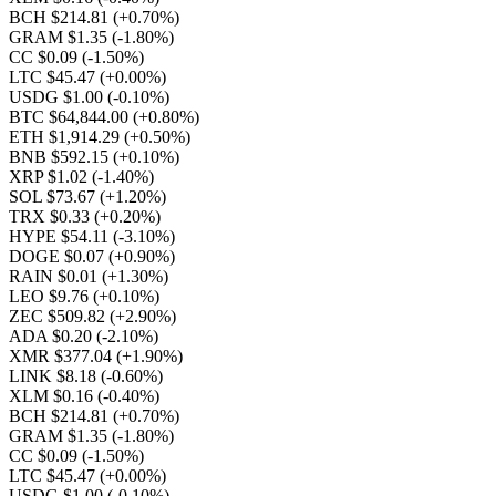
BCH $214.81
(+0.70%)
GRAM $1.35
(-1.80%)
CC $0.09
(-1.50%)
LTC $45.47
(+0.00%)
USDG $1.00
(-0.10%)
BTC $64,844.00
(+0.80%)
ETH $1,914.29
(+0.50%)
BNB $592.15
(+0.10%)
XRP $1.02
(-1.40%)
SOL $73.67
(+1.20%)
TRX $0.33
(+0.20%)
HYPE $54.11
(-3.10%)
DOGE $0.07
(+0.90%)
RAIN $0.01
(+1.30%)
LEO $9.76
(+0.10%)
ZEC $509.82
(+2.90%)
ADA $0.20
(-2.10%)
XMR $377.04
(+1.90%)
LINK $8.18
(-0.60%)
XLM $0.16
(-0.40%)
BCH $214.81
(+0.70%)
GRAM $1.35
(-1.80%)
CC $0.09
(-1.50%)
LTC $45.47
(+0.00%)
USDG $1.00
(-0.10%)