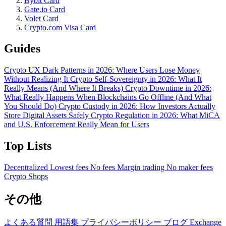
Bybit Card
Gate.io Card
Volet Card
Crypto.com Visa Card
Guides
Crypto UX Dark Patterns in 2026: Where Users Lose Money
Without Realizing It
Crypto Self-Sovereignty in 2026: What It
Really Means (And Where It Breaks)
Crypto Downtime in 2026:
What Really Happens When Blockchains Go Offline (And What
You Should Do)
Crypto Custody in 2026: How Investors Actually
Store Digital Assets Safely
Crypto Regulation in 2026: What MiCA
and U.S. Enforcement Really Mean for Users
Top Lists
Decentralized
Lowest fees
No fees
Margin trading
No maker fees
Crypto Shops
その他
よくある質問
用語集
プライバシーポリシー
ブログ
Exchange