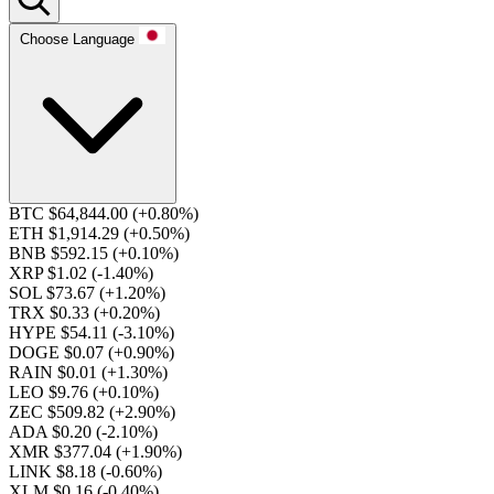
Choose Language
BTC $64,844.00
(+0.80%)
ETH $1,914.29
(+0.50%)
BNB $592.15
(+0.10%)
XRP $1.02
(-1.40%)
SOL $73.67
(+1.20%)
TRX $0.33
(+0.20%)
HYPE $54.11
(-3.10%)
DOGE $0.07
(+0.90%)
RAIN $0.01
(+1.30%)
LEO $9.76
(+0.10%)
ZEC $509.82
(+2.90%)
ADA $0.20
(-2.10%)
XMR $377.04
(+1.90%)
LINK $8.18
(-0.60%)
XLM $0.16
(-0.40%)