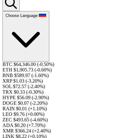
Choose Language
BTC $64,346.00
(-0.50%)
ETH $1,905.73
(-0.60%)
BNB $589.97
(-1.60%)
XRP $1.03
(-3.20%)
SOL $72.57
(-2.40%)
TRX $0.33
(-0.30%)
HYPE $56.09
(-2.90%)
DOGE $0.07
(-2.20%)
RAIN $0.01
(+1.10%)
LEO $9.76
(+0.00%)
ZEC $493.65
(-4.60%)
ADA $0.20
(+7.70%)
XMR $366.24
(+2.40%)
LINK $8.22
(+0.10%)