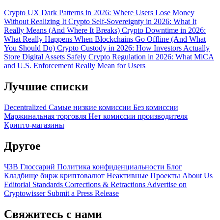
Crypto UX Dark Patterns in 2026: Where Users Lose Money
Without Realizing It
Crypto Self-Sovereignty in 2026: What It
Really Means (And Where It Breaks)
Crypto Downtime in 2026:
What Really Happens When Blockchains Go Offline (And What
You Should Do)
Crypto Custody in 2026: How Investors Actually
Store Digital Assets Safely
Crypto Regulation in 2026: What MiCA
and U.S. Enforcement Really Mean for Users
Лучшие списки
Decentralized
Самые низкие комиссии
Без комиссии
Маржинальная торговля
Нет комиссии производителя
Крипто-магазины
Другое
ЧЗВ
Глоссарий
Политика конфиденциальности
Блог
Кладбище бирж криптовалют
Неактивные Проекты
About Us
Editorial Standards
Corrections & Retractions
Advertise on
Cryptowisser
Submit a Press Release
Свяжитесь с нами