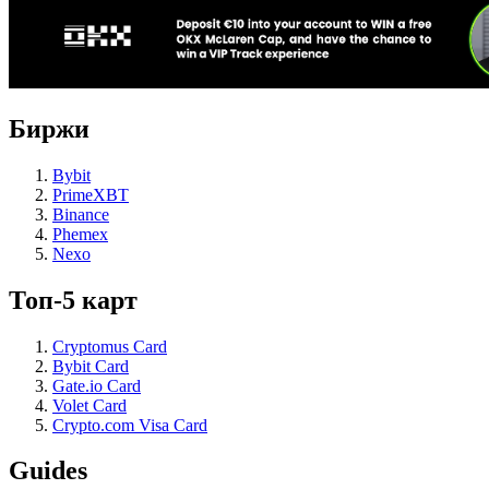
Биржи
Bybit
PrimeXBT
Binance
Phemex
Nexo
Топ-5 карт
Cryptomus Card
Bybit Card
Gate.io Card
Volet Card
Crypto.com Visa Card
Guides