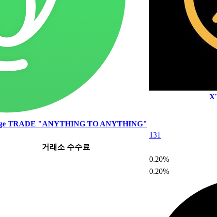
X
nge
TRADE "ANYTHING TO ANYTHING"
131
거래소 수수료
0.20%
0.20%