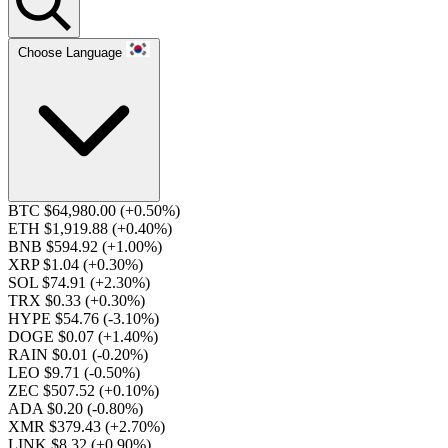
Choose Language
BTC $64,980.00
(+0.50%)
ETH $1,919.88
(+0.40%)
BNB $594.92
(+1.00%)
XRP $1.04
(+0.30%)
SOL $74.91
(+2.30%)
TRX $0.33
(+0.30%)
HYPE $54.76
(-3.10%)
DOGE $0.07
(+1.40%)
RAIN $0.01
(-0.20%)
LEO $9.71
(-0.50%)
ZEC $507.52
(+0.10%)
ADA $0.20
(-0.80%)
XMR $379.43
(+2.70%)
LINK $8.32
(+0.90%)