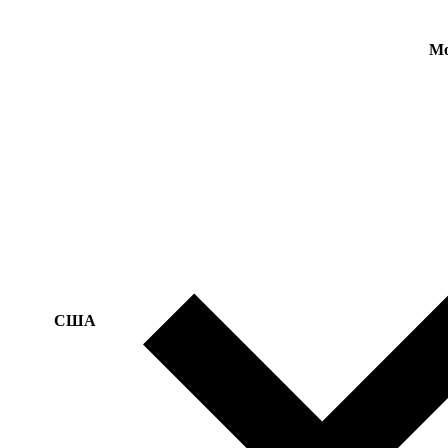
Mo
США