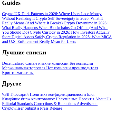
Guides
Crypto UX Dark Patterns in 2026: Where Users Lose Money
Without Realizing It
Crypto Self-Sovereignty in 2026: What It
Really Means (And Where It Breaks)
Crypto Downtime in 2026:
What Really Happens When Blockchains Go Offline (And What
You Should Do)
Crypto Custody in 2026: How Investors Actually
Store Digital Assets Safely
Crypto Regulation in 2026: What MiCA
and U.S. Enforcement Really Mean for Users
Лучшие списки
Decentralized
Самые низкие комиссии
Без комиссии
Маржинальная торговля
Нет комиссии производителя
Крипто-магазины
Другое
ЧЗВ
Глоссарий
Политика конфиденциальности
Блог
Кладбище бирж криптовалют
Неактивные Проекты
About Us
Editorial Standards
Corrections & Retractions
Advertise on
Cryptowisser
Submit a Press Release