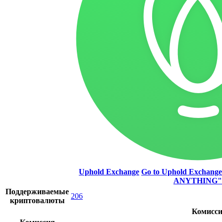
Uphold Exchange
Go to Uphold Exchang
ANYTHING"
Поддерживаемые
206
криптовалюты
Комисси