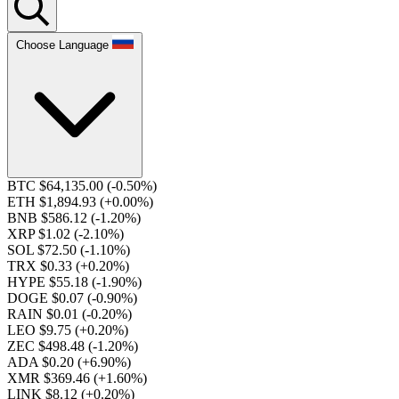
Choose Language
BTC $64,135.00
(-0.50%)
ETH $1,894.93
(+0.00%)
BNB $586.12
(-1.20%)
XRP $1.02
(-2.10%)
SOL $72.50
(-1.10%)
TRX $0.33
(+0.20%)
HYPE $55.18
(-1.90%)
DOGE $0.07
(-0.90%)
RAIN $0.01
(-0.20%)
LEO $9.75
(+0.20%)
ZEC $498.48
(-1.20%)
ADA $0.20
(+6.90%)
XMR $369.46
(+1.60%)
LINK $8.12
(+0.20%)