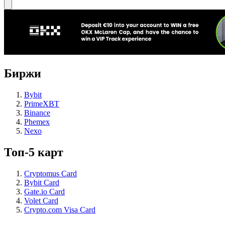
Биржи
Bybit
PrimeXBT
Binance
Phemex
Nexo
Топ-5 карт
Cryptomus Card
Bybit Card
Gate.io Card
Volet Card
Crypto.com Visa Card