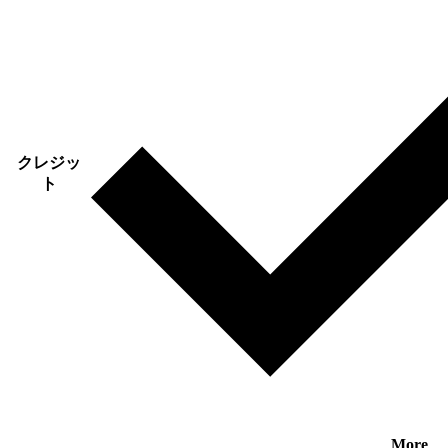
クレジッ
ト
More