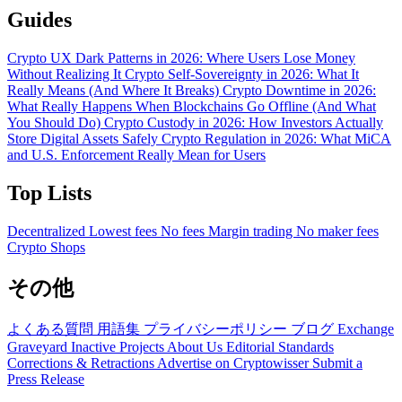
Guides
Crypto UX Dark Patterns in 2026: Where Users Lose Money
Without Realizing It
Crypto Self-Sovereignty in 2026: What It
Really Means (And Where It Breaks)
Crypto Downtime in 2026:
What Really Happens When Blockchains Go Offline (And What
You Should Do)
Crypto Custody in 2026: How Investors Actually
Store Digital Assets Safely
Crypto Regulation in 2026: What MiCA
and U.S. Enforcement Really Mean for Users
Top Lists
Decentralized
Lowest fees
No fees
Margin trading
No maker fees
Crypto Shops
その他
よくある質問
用語集
プライバシーポリシー
ブログ
Exchange
Graveyard
Inactive Projects
About Us
Editorial Standards
Corrections & Retractions
Advertise on Cryptowisser
Submit a
Press Release