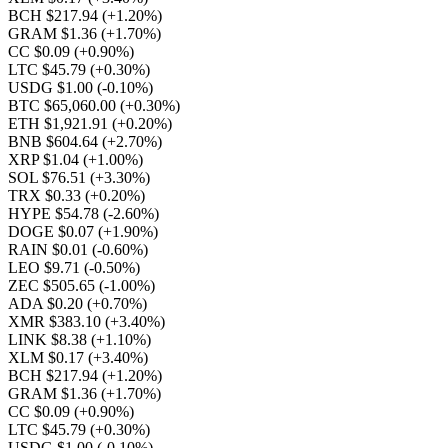
BCH $217.94
(+1.20%)
GRAM $1.36
(+1.70%)
CC $0.09
(+0.90%)
LTC $45.79
(+0.30%)
USDG $1.00
(-0.10%)
BTC $65,060.00
(+0.30%)
ETH $1,921.91
(+0.20%)
BNB $604.64
(+2.70%)
XRP $1.04
(+1.00%)
SOL $76.51
(+3.30%)
TRX $0.33
(+0.20%)
HYPE $54.78
(-2.60%)
DOGE $0.07
(+1.90%)
RAIN $0.01
(-0.60%)
LEO $9.71
(-0.50%)
ZEC $505.65
(-1.00%)
ADA $0.20
(+0.70%)
XMR $383.10
(+3.40%)
LINK $8.38
(+1.10%)
XLM $0.17
(+3.40%)
BCH $217.94
(+1.20%)
GRAM $1.36
(+1.70%)
CC $0.09
(+0.90%)
LTC $45.79
(+0.30%)
USDG $1.00
(-0.10%)