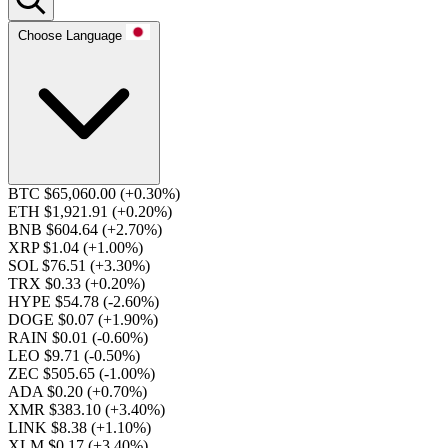
Choose Language
BTC $65,060.00
(+0.30%)
ETH $1,921.91
(+0.20%)
BNB $604.64
(+2.70%)
XRP $1.04
(+1.00%)
SOL $76.51
(+3.30%)
TRX $0.33
(+0.20%)
HYPE $54.78
(-2.60%)
DOGE $0.07
(+1.90%)
RAIN $0.01
(-0.60%)
LEO $9.71
(-0.50%)
ZEC $505.65
(-1.00%)
ADA $0.20
(+0.70%)
XMR $383.10
(+3.40%)
LINK $8.38
(+1.10%)
XLM $0.17
(+3.40%)