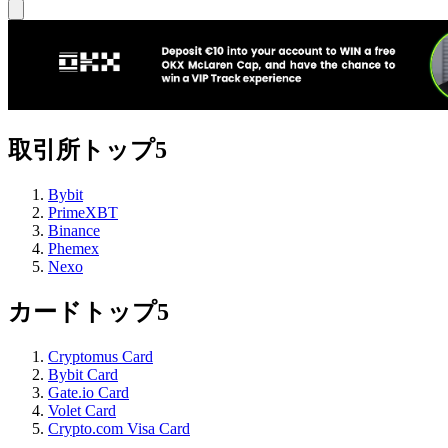
取引所トップ5
Bybit
PrimeXBT
Binance
Phemex
Nexo
カードトップ5
Cryptomus Card
Bybit Card
Gate.io Card
Volet Card
Crypto.com Visa Card