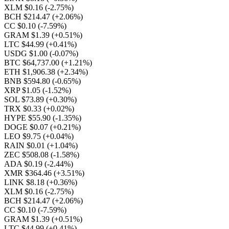
XLM $0.16
(-2.75%)
BCH $214.47
(+2.06%)
CC $0.10
(-7.59%)
GRAM $1.39
(+0.51%)
LTC $44.99
(+0.41%)
USDG $1.00
(-0.07%)
BTC $64,737.00
(+1.21%)
ETH $1,906.38
(+2.34%)
BNB $594.80
(-0.65%)
XRP $1.05
(-1.52%)
SOL $73.89
(+0.30%)
TRX $0.33
(+0.02%)
HYPE $55.90
(-1.35%)
DOGE $0.07
(+0.21%)
LEO $9.75
(+0.04%)
RAIN $0.01
(+1.04%)
ZEC $508.08
(-1.58%)
ADA $0.19
(-2.44%)
XMR $364.46
(+3.51%)
LINK $8.18
(+0.36%)
XLM $0.16
(-2.75%)
BCH $214.47
(+2.06%)
CC $0.10
(-7.59%)
GRAM $1.39
(+0.51%)
LTC $44.99
(+0.41%)