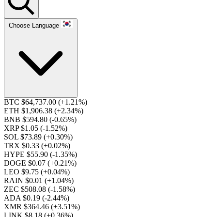
Choose Language
BTC $64,737.00
(+1.21%)
ETH $1,906.38
(+2.34%)
BNB $594.80
(-0.65%)
XRP $1.05
(-1.52%)
SOL $73.89
(+0.30%)
TRX $0.33
(+0.02%)
HYPE $55.90
(-1.35%)
DOGE $0.07
(+0.21%)
LEO $9.75
(+0.04%)
RAIN $0.01
(+1.04%)
ZEC $508.08
(-1.58%)
ADA $0.19
(-2.44%)
XMR $364.46
(+3.51%)
LINK $8.18
(+0.36%)