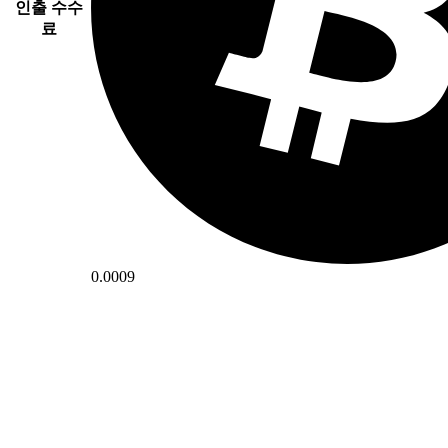
인출 수수
료
0.0009