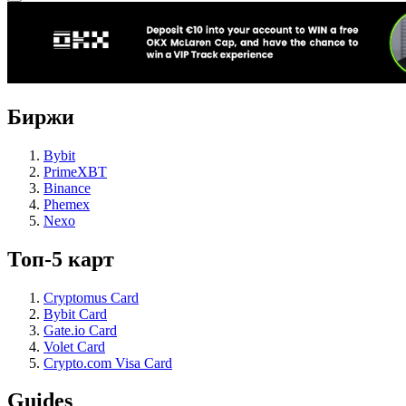
Биржи
Bybit
PrimeXBT
Binance
Phemex
Nexo
Топ-5 карт
Cryptomus Card
Bybit Card
Gate.io Card
Volet Card
Crypto.com Visa Card
Guides