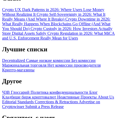
Crypto UX Dark Patterns in 2026: Where Users Lose Money
Without Realizing It
Crypto Self-Sovereignty in 2026: What It
Really Means (And Where It Breaks)
Crypto Downtime in 2026:
What Really Happens When Blockchains Go Offline (And What
You Should Do)
Crypto Custody in 2026: How Investors Actually
Store Digital Assets Safely
Crypto Regulation in 2026: What MiCA
and U.S. Enforcement Really Mean for Users
Лучшие списки
Decentralized
Самые низкие комиссии
Без комиссии
Маржинальная торговля
Нет комиссии производителя
Крипто-магазины
Другое
ЧЗВ
Глоссарий
Политика конфиденциальности
Блог
Кладбище бирж криптовалют
Неактивные Проекты
About Us
Editorial Standards
Corrections & Retractions
Advertise on
Cryptowisser
Submit a Press Release
Свяжитесь с нами