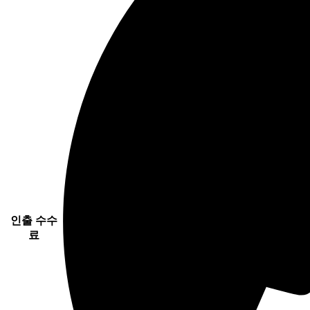
인출 수수
료